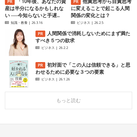
「10年後、あなたの資
他責思考から自責思考
産は半分になるかもしれな
に変えることで起こる人間
い ──今知らないと手遅...
関係の変化とは？
知識・教養
| 26.3.16
ビジネス
| 26.2.5
人間関係で消耗しないためにまず満た
すべき５つの欲求
ビジネス
| 26.2.2
初対面で「この人は信頼できる」と思
わせるために必要な３つの要素
ビジネス
| 26.1.26
もっと読む