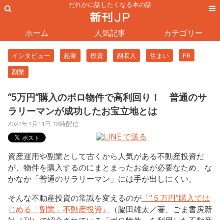
だれかに話したくなる本の話
ホーム
人気記事
カテゴリー
インタビュー
起業
投資
副収入
住まい
PR
副業
“5万円”購入のボロ物件で高利回り！ 普通のサ
ラリーマンが成功したお宝立地とは
2022年1月11日 18時配信
資産運用や副業として古くから人気がある不動産投資だ
が、物件を購入するのにまとまったお金が必要なため、な
かなか「普通のサラリーマン」には手が出しにくい。
そんな不動産投資の常識を変えるのが
『“５万円”購入では
じめる「副業」不動産投資』
（脇田雄太／著、ごま書房新