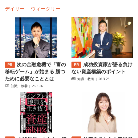
デイリー
ウィークリー
次の金融危機で「富の
成功投資家が語る負け
移転ゲーム」が始まる 勝つ
ない資産構築のポイント
ために必要なこととは
知識・教養
| 26.3.23
知識・教養
| 26.3.26