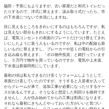
脇田：予算にもよりますが、古い家屋だと和式トイレだっ
たりするので、洋式に替えます。汲み取り式だったら、市
の下水道につないで水洗にしますね。
目に見えるところをきれいにするのはもちろんですが、私
は見えない部分もきれいにするようにしています。たとえ
ば、電気コンセントの表面のプレートだけつけ替えてきれ
いにしたように装う人もいるのですが、私は中の配線も新
しいものに替えますし、ブレーカーや近くの電柱からの引
き込み線も替えます。「ボロ物件投資」と銘打っています
し、５万円で物件を買っているのですが、電気や上水道、
下水道は新築同然にしています。
最初の頃は私もできるだけ安くリフォームしようとして、
表面だけ直していたのですが、そうすると入居者が入って
からクレームが来て、追加工事が必要になったりするケー
スがあるんですよ。そうなると想定した利回りを維持でき
ませんし、人が住み始めてからの工事は割高になります。
それなら最初にきちんとやっておいた方がいいと気づい
て、５年ほど前から、リフォームの時に見えない部分もき