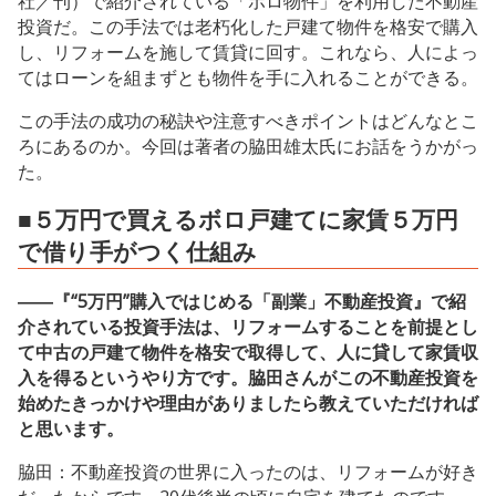
社／刊）で紹介されている「ボロ物件」を利用した不動産
投資だ。この手法では老朽化した戸建て物件を格安で購入
し、リフォームを施して賃貸に回す。これなら、人によっ
てはローンを組まずとも物件を手に入れることができる。
この手法の成功の秘訣や注意すべきポイントはどんなとこ
ろにあるのか。今回は著者の脇田雄太氏にお話をうかがっ
た。
■５万円で買えるボロ戸建てに家賃５万円
で借り手がつく仕組み
――『“5万円”購入ではじめる「副業」不動産投資』で紹
介されている投資手法は、リフォームすることを前提とし
て中古の戸建て物件を格安で取得して、人に貸して家賃収
入を得るというやり方です。脇田さんがこの不動産投資を
始めたきっかけや理由がありましたら教えていただければ
と思います。
脇田：不動産投資の世界に入ったのは、リフォームが好き