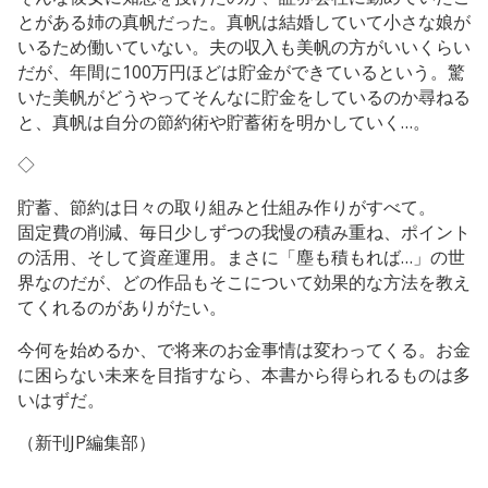
とがある姉の真帆だった。真帆は結婚していて小さな娘が
いるため働いていない。夫の収入も美帆の方がいいくらい
だが、年間に100万円ほどは貯金ができているという。驚
いた美帆がどうやってそんなに貯金をしているのか尋ねる
と、真帆は自分の節約術や貯蓄術を明かしていく…。
◇
貯蓄、節約は日々の取り組みと仕組み作りがすべて。
固定費の削減、毎日少しずつの我慢の積み重ね、ポイント
の活用、そして資産運用。まさに「塵も積もれば…」の世
界なのだが、どの作品もそこについて効果的な方法を教え
てくれるのがありがたい。
今何を始めるか、で将来のお金事情は変わってくる。お金
に困らない未来を目指すなら、本書から得られるものは多
いはずだ。
（新刊JP編集部）