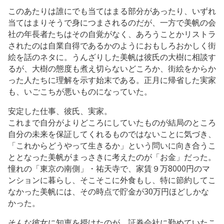
このあたりは誰にでも当てはまる部分があったり、いずれ
当てはまりそうで身につまされるのだが、一方で美帆の会
社の年長者たちはその自覚がなく、あろうことかリストラ
されたのは自業自得であるかのようにおもしろおかしく街
絵を話のネタに。うんざりした美帆は彼氏の大樹に相談す
るが、大樹の態度も煮え切らないどころか、街絵をからか
った人たちに理解を示す始末である。正月に帰省した実家
も、いごこちが悪いものになっていた。
安定した仕事、彼氏、実家。
これまで自分がよりどころにしていたものが結局のところ
自分の未来を保証してくれるものではないことに気づき、
「これからどうやって生きるか」という問いに向き合うこ
ととなった美帆がまっさきに考えたのが「お金」だった。
憧れの「東京の南側」・祐天寺で、家賃９万8000円のマ
ンションに暮らし、そこそこに外食もし、特に節約してこ
なかった美帆には、その時点で貯金が30万円ほどしかな
かった。
そんな彼女に知恵を授けたのが、証券会社に勤めていたこ