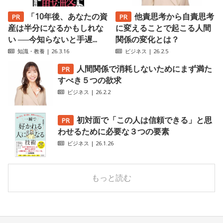
「10年後、あなたの資
他責思考から自責思考
産は半分になるかもしれな
に変えることで起こる人間
い ──今知らないと手遅...
関係の変化とは？
知識・教養
| 26.3.16
ビジネス
| 26.2.5
人間関係で消耗しないためにまず満た
すべき５つの欲求
ビジネス
| 26.2.2
初対面で「この人は信頼できる」と思
わせるために必要な３つの要素
ビジネス
| 26.1.26
もっと読む