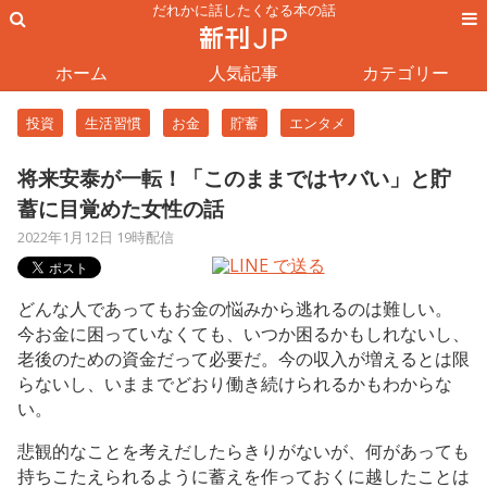
だれかに話したくなる本の話
ホーム
人気記事
カテゴリー
投資
生活習慣
お金
貯蓄
エンタメ
将来安泰が一転！「このままではヤバい」と貯
蓄に目覚めた女性の話
2022年1月12日 19時配信
どんな人であってもお金の悩みから逃れるのは難しい。
今お金に困っていなくても、いつか困るかもしれないし、
老後のための資金だって必要だ。今の収入が増えるとは限
らないし、いままでどおり働き続けられるかもわからな
い。
悲観的なことを考えだしたらきりがないが、何があっても
持ちこたえられるように蓄えを作っておくに越したことは