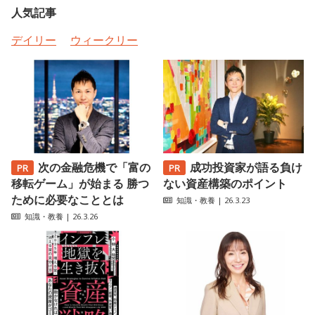
人気記事
デイリー
ウィークリー
次の金融危機で「富の
成功投資家が語る負け
移転ゲーム」が始まる 勝つ
ない資産構築のポイント
ために必要なこととは
知識・教養
| 26.3.23
知識・教養
| 26.3.26