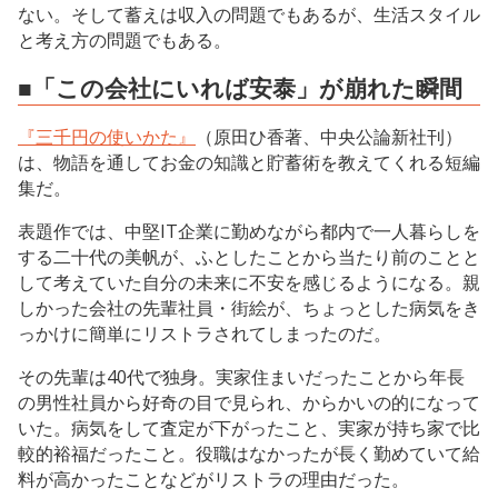
ない。そして蓄えは収入の問題でもあるが、生活スタイル
と考え方の問題でもある。
■「この会社にいれば安泰」が崩れた瞬間
『三千円の使いかた』
（原田ひ香著、中央公論新社刊）
は、物語を通してお金の知識と貯蓄術を教えてくれる短編
集だ。
表題作では、中堅IT企業に勤めながら都内で一人暮らしを
する二十代の美帆が、ふとしたことから当たり前のことと
して考えていた自分の未来に不安を感じるようになる。親
しかった会社の先輩社員・街絵が、ちょっとした病気をき
っかけに簡単にリストラされてしまったのだ。
その先輩は40代で独身。実家住まいだったことから年長
の男性社員から好奇の目で見られ、からかいの的になって
いた。病気をして査定が下がったこと、実家が持ち家で比
較的裕福だったこと。役職はなかったが長く勤めていて給
料が高かったことなどがリストラの理由だった。