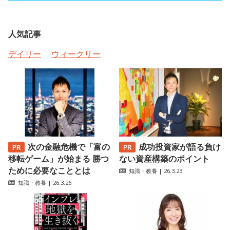
人気記事
デイリー
ウィークリー
次の金融危機で「富の
成功投資家が語る負け
移転ゲーム」が始まる 勝つ
ない資産構築のポイント
ために必要なこととは
知識・教養
| 26.3.23
知識・教養
| 26.3.26