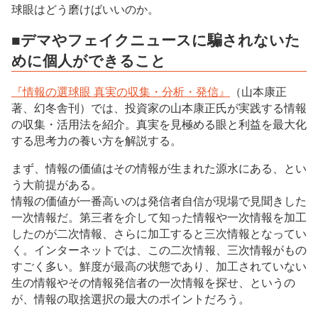
球眼はどう磨けばいいのか。
■デマやフェイクニュースに騙されないた
めに個人ができること
『情報の選球眼 真実の収集・分析・発信』
（山本康正
著、幻冬舎刊）では、投資家の山本康正氏が実践する情報
の収集・活用法を紹介。真実を見極める眼と利益を最大化
する思考力の養い方を解説する。
まず、情報の価値はその情報が生まれた源水にある、とい
う大前提がある。
情報の価値が一番高いのは発信者自信が現場で見聞きした
一次情報だ。第三者を介して知った情報や一次情報を加工
したのが二次情報、さらに加工すると三次情報となってい
く。インターネットでは、この二次情報、三次情報がもの
すごく多い。鮮度が最高の状態であり、加工されていない
生の情報やその情報発信者の一次情報を探せ、というの
が、情報の取捨選択の最大のポイントだろう。