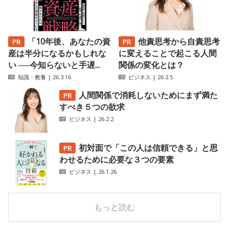
「10年後、あなたの資
他責思考から自責思考
産は半分になるかもしれな
に変えることで起こる人間
い ──今知らないと手遅...
関係の変化とは？
知識・教養
| 26.3.16
ビジネス
| 26.2.5
人間関係で消耗しないためにまず満た
すべき５つの欲求
ビジネス
| 26.2.2
初対面で「この人は信頼できる」と思
わせるために必要な３つの要素
ビジネス
| 26.1.26
もっと読む