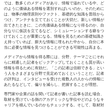
では、数多くのメディアがあり、情報で溢れている中、ど
のように価値ある情報を選別すればいいのか。そのために
は、物事の物理原則やファクト、基礎的な知識を普段から
つけ、アンテナを立てておくことが大切だ。新しい情報が
出てきたときに、この先価値ある情報になり得るのか、自
分なりに仮説を立てるなど、シミュレーションする癖をつ
けておくことが重要になる。情報を見るための基礎知識さ
え持っていれば、膨大な情報に埋もれた中から、自分に本
当に必要な情報を見つけることができる可能性は高まる。
メディアから情報を得る際には、分野、テーマごとにそれ
らに精通した記者をピックアップしておくことも質が高い
情報を得るために有効だ。「この記者は信頼できる」とい
う人をさまざまな分野で見定めておくということだ。記者
の評判は、インタビューを受けた複数人の人からの情報に
あたるなどして、偏りを減らし、把握することが理想。
専門家や企業の話を聞いて記者が書いた記事を読む場合、
取材を受けている側のアカデミックな学位やどのようなキ
ャリアを積んでいるのかもチェックする。そして、取材対