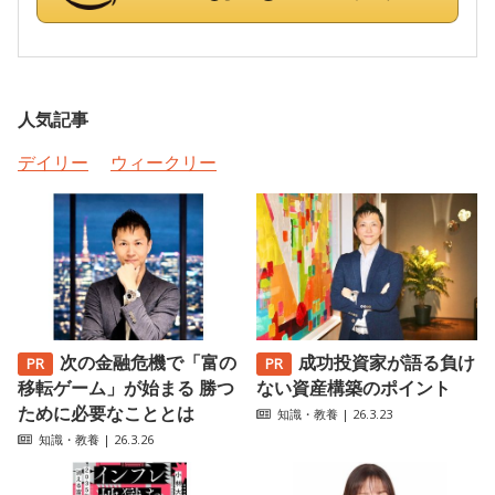
人気記事
デイリー
ウィークリー
次の金融危機で「富の
成功投資家が語る負け
移転ゲーム」が始まる 勝つ
ない資産構築のポイント
ために必要なこととは
知識・教養
| 26.3.23
知識・教養
| 26.3.26