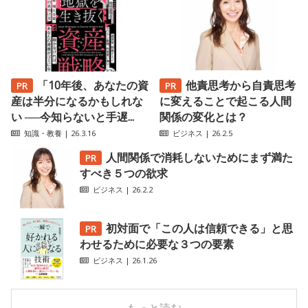
「10年後、あなたの資
他責思考から自責思考
産は半分になるかもしれな
に変えることで起こる人間
い ──今知らないと手遅...
関係の変化とは？
知識・教養
| 26.3.16
ビジネス
| 26.2.5
人間関係で消耗しないためにまず満た
すべき５つの欲求
ビジネス
| 26.2.2
初対面で「この人は信頼できる」と思
わせるために必要な３つの要素
ビジネス
| 26.1.26
もっと読む