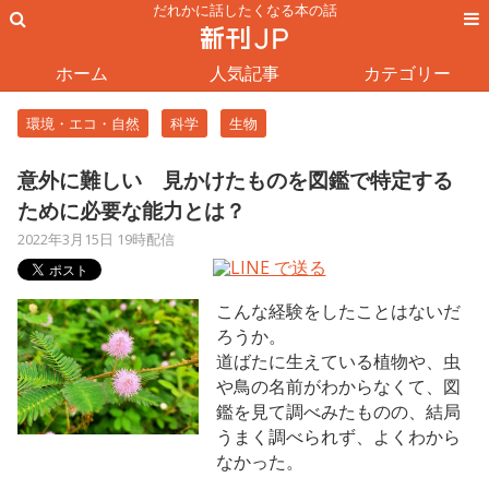
だれかに話したくなる本の話
ホーム
人気記事
カテゴリー
環境・エコ・自然
科学
生物
意外に難しい 見かけたものを図鑑で特定する
ために必要な能力とは？
2022年3月15日 19時配信
こんな経験をしたことはないだ
ろうか。
道ばたに生えている植物や、虫
や鳥の名前がわからなくて、図
鑑を見て調べみたものの、結局
うまく調べられず、よくわから
なかった。