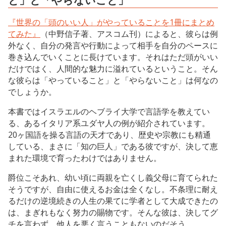
『世界の「頭のいい人」がやっていることを1冊にまとめ
てみた』
（中野信子著、アスコム刊）によると、彼らは例
外なく、自分の発言や行動によって相手を自分のペースに
巻き込んでいくことに長けています。それはただ頭がいい
だけではく、人間的な魅力に溢れているということ。そん
な彼らは「やっていること」と「やらないこと」は何なの
でしょうか。
本書ではイスラエルのヘブライ大学で言語学を教えてい
る、あるイタリア系ユダヤ人の例が紹介されています。
20ヶ国語を操る言語の天才であり、歴史や宗教にも精通
している、まさに「知の巨人」である彼ですが、決して恵
まれた環境で育ったわけではありません。
爵位こそあれ、幼い頃に両親を亡くし義父母に育てられた
そうですが、自由に使えるお金は全くなし。不条理に耐え
るだけの逆境続きの人生の果てに学者として大成できたの
は、まぎれもなく努力の賜物です。そんな彼は、決してグ
チを言わず、他人を悪く言うこともないのだそう。