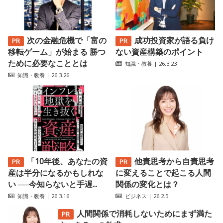
次の金融危機で「富の
成功投資家が語る負け
移転ゲーム」が始まる 勝つ
ない資産構築のポイント
ために必要なこととは
知識・教養
| 26.3.23
知識・教養
| 26.3.26
「10年後、あなたの資
他責思考から自責思考
産は半分になるかもしれな
に変えることで起こる人間
い ──今知らないと手遅...
関係の変化とは？
知識・教養
| 26.3.16
ビジネス
| 26.2.5
人間関係で消耗しないためにまず満た