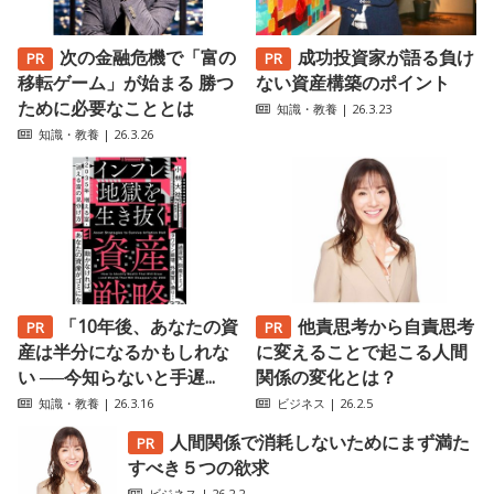
次の金融危機で「富の
成功投資家が語る負け
移転ゲーム」が始まる 勝つ
ない資産構築のポイント
ために必要なこととは
知識・教養
| 26.3.23
知識・教養
| 26.3.26
「10年後、あなたの資
他責思考から自責思考
産は半分になるかもしれな
に変えることで起こる人間
い ──今知らないと手遅...
関係の変化とは？
知識・教養
| 26.3.16
ビジネス
| 26.2.5
人間関係で消耗しないためにまず満た
すべき５つの欲求
ビジネス
| 26.2.2