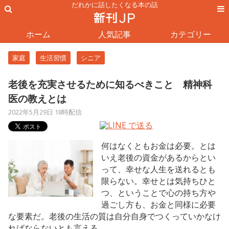
だれかに話したくなる本の話
ホーム
人気記事
カテゴリー
家庭
生活習慣
シニア
老後を充実させるために知るべきこと 精神科
医の教えとは
2022年5月29日 18時配信
何はなくともお金は必要。とは
いえ老後の資金があるからとい
って、幸せな人生を送れるとも
限らない。幸せとは気持ちひと
つ、ということで心の持ち方や
過ごし方も、お金と同様に必要
な要素だ。老後の生活の質は自分自身でつくっていかなけ
ればならないとも言える。