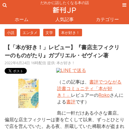
だれかに話したくなる本の話
ホーム
人気記事
カテゴリー
小説
エンタメ
文学
本が好き！
【「本が好き！」レビュー】『書店主フィクリ
ーのものがたり』ガブリエル・ゼヴィン著
2022年6月24日 16時配信
提供: 本が好き！
（この記事は、
書評でつながる
読書コミュニティ「本が好
き！」
レビュアーの
Roko
さんに
よる
書評
です）
島に一軒だけある小さな書店。
偏屈な店主フィクリーは妻を亡くして以来、ずっとひとり
で店を営んでいた。ある夜、所蔵していた稀覯本が盗まれ