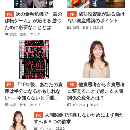
次の金融危機で「富の
成功投資家が語る負け
移転ゲーム」が始まる 勝つ
ない資産構築のポイント
ために必要なこととは
知識・教養
| 26.3.23
知識・教養
| 26.3.26
「10年後、あなたの資
他責思考から自責思考
産は半分になるかもしれな
に変えることで起こる人間
い ──今知らないと手遅...
関係の変化とは？
知識・教養
| 26.3.16
ビジネス
| 26.2.5
人間関係で消耗しないためにまず満た
すべき５つの欲求
ビジネス
| 26.2.2