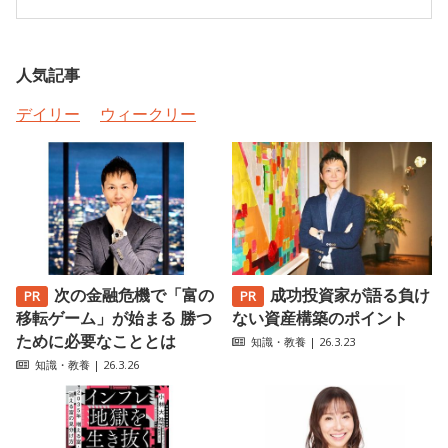
人気記事
デイリー
ウィークリー
次の金融危機で「富の
成功投資家が語る負け
移転ゲーム」が始まる 勝つ
ない資産構築のポイント
ために必要なこととは
知識・教養
| 26.3.23
知識・教養
| 26.3.26