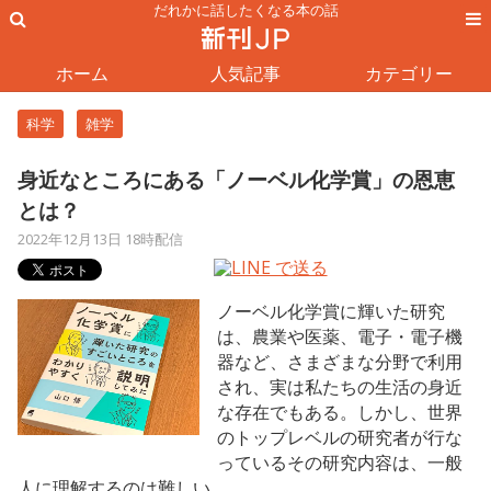
だれかに話したくなる本の話
ホーム
人気記事
カテゴリー
科学
雑学
身近なところにある「ノーベル化学賞」の恩恵
とは？
2022年12月13日 18時配信
ノーベル化学賞に輝いた研究
は、農業や医薬、電子・電子機
器など、さまざまな分野で利用
され、実は私たちの生活の身近
な存在でもある。しかし、世界
のトップレベルの研究者が行な
っているその研究内容は、一般
人に理解するのは難しい。