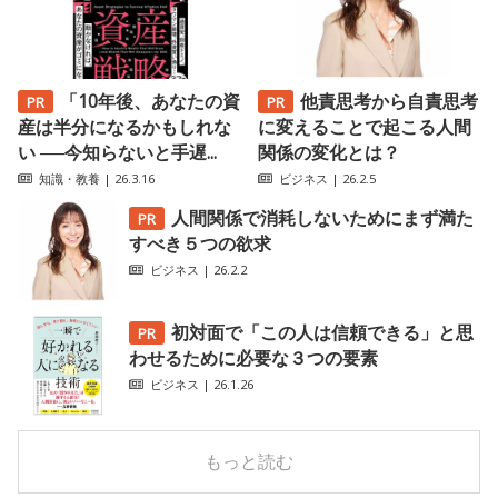
「10年後、あなたの資
他責思考から自責思考
産は半分になるかもしれな
に変えることで起こる人間
い ──今知らないと手遅...
関係の変化とは？
知識・教養
| 26.3.16
ビジネス
| 26.2.5
人間関係で消耗しないためにまず満た
すべき５つの欲求
ビジネス
| 26.2.2
初対面で「この人は信頼できる」と思
わせるために必要な３つの要素
ビジネス
| 26.1.26
もっと読む