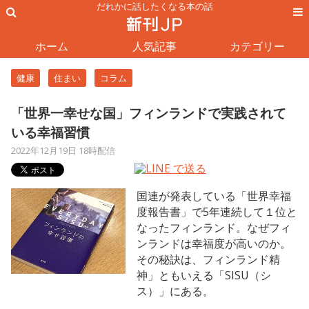
だれかに話したくなる本の話
ホーム
人気記事
カテゴリー
健康
住まい
コラム
「世界一幸せな国」フィンランドで実践されて
いる幸福習慣
2022年12月19日 18時配信
国連が発表している「世界幸福
度報告書」で5年連続して１位と
なったフィンランド。なぜフィ
ンランドは幸福度が高いのか。
その秘訣は、フィンランド精
神」ともいえる「SISU（シ
ス）」にある。