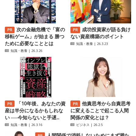
次の金融危機で「富の
成功投資家が語る負け
移転ゲーム」が始まる 勝つ
ない資産構築のポイント
ために必要なこととは
知識・教養
| 26.3.23
知識・教養
| 26.3.26
「10年後、あなたの資
他責思考から自責思考
産は半分になるかもしれな
に変えることで起こる人間
い ──今知らないと手遅...
関係の変化とは？
知識・教養
| 26.3.16
ビジネス
| 26.2.5
人間関係で消耗しないためにまず満た