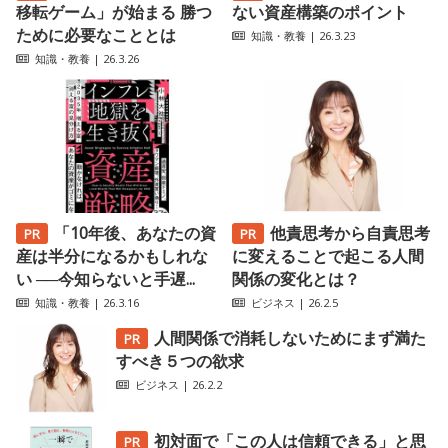
移転ゲーム」が始まる 勝つ
ない資産構築のポイント
ために必要なこととは
知識・教養
| 26.3.23
知識・教養
| 26.3.26
「10年後、あなたの資
他責思考から自責思考
産は半分になるかもしれな
に変えることで起こる人間
い ──今知らないと手遅...
関係の変化とは？
知識・教養
| 26.3.16
ビジネス
| 26.2.5
人間関係で消耗しないためにまず満た
すべき５つの欲求
ビジネス
| 26.2.2
初対面で「この人は信頼できる」と思