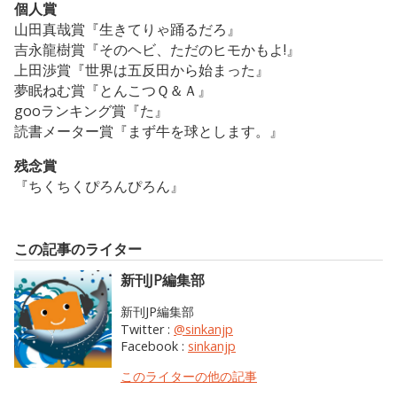
個人賞
山田真哉賞『生きてりゃ踊るだろ』
吉永龍樹賞『そのヘビ、ただのヒモかもよ!』
上田渉賞『世界は五反田から始まった』
夢眠ねむ賞『とんこつＱ＆Ａ』
gooランキング賞『た』
読書メーター賞『まず牛を球とします。』
残念賞
『ちくちくぴろんぴろん』
この記事のライター
新刊JP編集部
新刊JP編集部
Twitter :
@sinkanjp
Facebook :
sinkanjp
このライターの他の記事