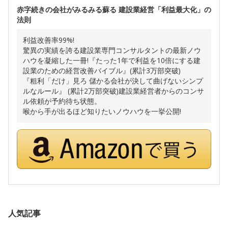
赤字続きの会社がみるみる蘇る 建設業経営「利益最大化」の
法則
利益改善率99%!
驚異の実績を誇る建設業専門コンサルタントの最新ノウ
ハウを凝縮した一冊!『たった1年で利益を10倍にする建
設業のための経営改善バイブル』(累計3万部突破)
『粗利「だけ」見ろ 儲かる会社が決して曲げないシンプ
ルなルール』 (累計2万部突破)建設業経営者からのコンサ
ル依頼が予約待ち状態。
喉から手が出るほど知りたいノウハウを一挙公開!
人気記事