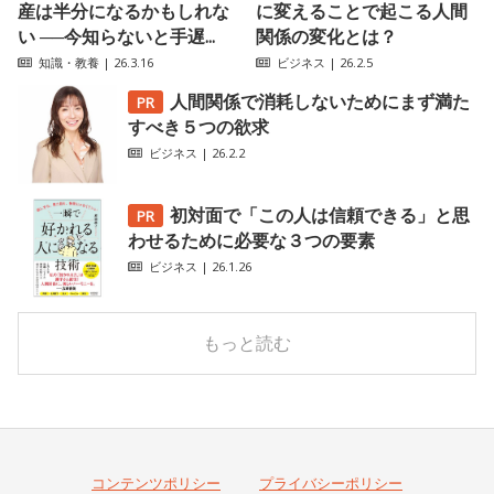
産は半分になるかもしれな
に変えることで起こる人間
い ──今知らないと手遅...
関係の変化とは？
知識・教養
| 26.3.16
ビジネス
| 26.2.5
人間関係で消耗しないためにまず満た
すべき５つの欲求
ビジネス
| 26.2.2
初対面で「この人は信頼できる」と思
わせるために必要な３つの要素
ビジネス
| 26.1.26
もっと読む
コンテンツポリシー
プライバシーポリシー