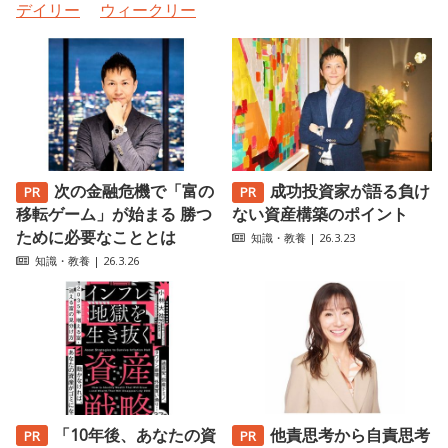
デイリー
ウィークリー
次の金融危機で「富の
成功投資家が語る負け
移転ゲーム」が始まる 勝つ
ない資産構築のポイント
ために必要なこととは
知識・教養
| 26.3.23
知識・教養
| 26.3.26
「10年後、あなたの資
他責思考から自責思考