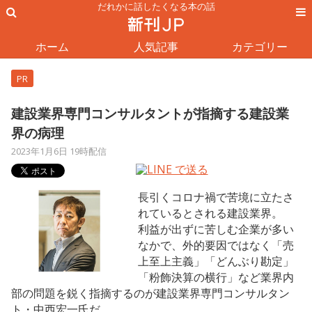
だれかに話したくなる本の話
ホーム
人気記事
カテゴリー
PR
建設業界専門コンサルタントが指摘する建設業
界の病理
2023年1月6日 19時配信
長引くコロナ禍で苦境に立たさ
れているとされる建設業界。
利益が出ずに苦しむ企業が多い
なかで、外的要因ではなく「売
上至上主義」「どんぶり勘定」
「粉飾決算の横行」など業界内
部の問題を鋭く指摘するのが建設業界専門コンサルタン
ト・中西宏一氏だ。