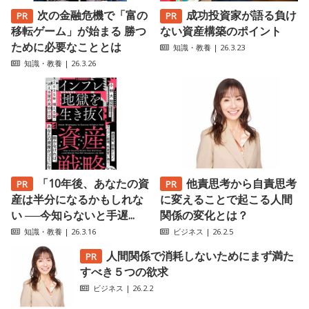
次の金融危機で「富の
成功投資家が語る負け
移転ゲーム」が始まる 勝つ
ない資産構築のポイント
ために必要なこととは
知識・教養
| 26.3.23
知識・教養
| 26.3.26
「10年後、あなたの資
他責思考から自責思考
産は半分になるかもしれな
に変えることで起こる人間
い ──今知らないと手遅...
関係の変化とは？
知識・教養
| 26.3.16
ビジネス
| 26.2.5
人間関係で消耗しないためにまず満た
すべき５つの欲求
ビジネス
| 26.2.2