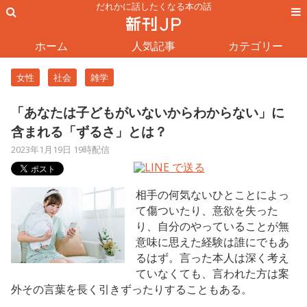
だれかに話したくなる本の話
ホーム
人気記事
カテゴリー
女性
社会
雑学
「あなたは子どもがいないからわからない」に
含まれる「ずるさ」とは？
2023年1月19日 19時配信
相手の何気ないひとことによっ
て傷ついたり、意欲を失った
り、自分のやっていることが無
意味に思えた経験は誰にでもあ
るはず。言った本人は深く考え
ていなくても、言われた方は案
外その言葉を長く引きずったりすることもある。