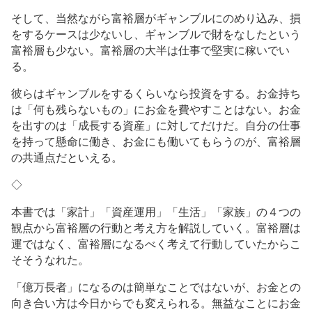
そして、当然ながら富裕層がギャンブルにのめり込み、損
をするケースは少ないし、ギャンブルで財をなしたという
富裕層も少ない。富裕層の大半は仕事で堅実に稼いでい
る。
彼らはギャンブルをするくらいなら投資をする。お金持ち
は「何も残らないもの」にお金を費やすことはない。お金
を出すのは「成長する資産」に対してだけだ。自分の仕事
を持って懸命に働き、お金にも働いてもらうのが、富裕層
の共通点だといえる。
◇
本書では「家計」「資産運用」「生活」「家族」の４つの
観点から富裕層の行動と考え方を解説していく。富裕層は
運ではなく、富裕層になるべく考えて行動していたからこ
そそうなれた。
「億万長者」になるのは簡単なことではないが、お金との
向き合い方は今日からでも変えられる。無益なことにお金