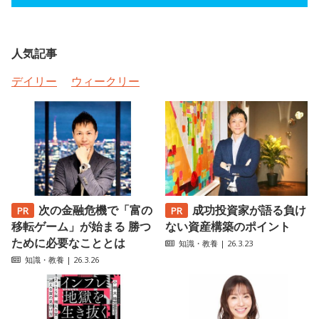
人気記事
デイリー
ウィークリー
次の金融危機で「富の
成功投資家が語る負け
移転ゲーム」が始まる 勝つ
ない資産構築のポイント
ために必要なこととは
知識・教養
| 26.3.23
知識・教養
| 26.3.26