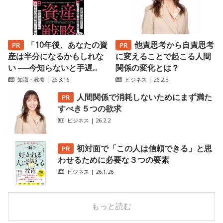
「10年後、あなたの資
他責思考から自責思考
産は半分になるかもしれな
に変えることで起こる人間
い ──今知らないと手遅...
関係の変化とは？
知識・教養
| 26.3.16
ビジネス
| 26.2.5
人間関係で消耗しないためにまず満た
すべき５つの欲求
ビジネス
| 26.2.2
初対面で「この人は信頼できる」と思
わせるために必要な３つの要素
ビジネス
| 26.1.26
もっと読む