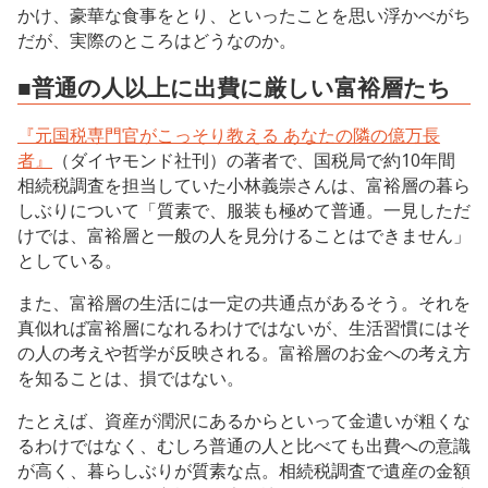
かけ、豪華な食事をとり、といったことを思い浮かべがち
だが、実際のところはどうなのか。
■普通の人以上に出費に厳しい富裕層たち
『元国税専門官がこっそり教える あなたの隣の億万長
者』
（ダイヤモンド社刊）の著者で、国税局で約10年間
相続税調査を担当していた小林義崇さんは、富裕層の暮ら
しぶりについて「質素で、服装も極めて普通。一見しただ
けでは、富裕層と一般の人を見分けることはできません」
としている。
また、富裕層の生活には一定の共通点があるそう。それを
真似れば富裕層になれるわけではないが、生活習慣にはそ
の人の考えや哲学が反映される。富裕層のお金への考え方
を知ることは、損ではない。
たとえば、資産が潤沢にあるからといって金遣いが粗くな
るわけではなく、むしろ普通の人と比べても出費への意識
が高く、暮らしぶりが質素な点。相続税調査で遺産の金額