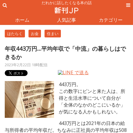
だれかに話したくなる本の話
ホーム
人気記事
カテゴリー
はたらく
お金
住まい
年収443万円…平均年収で「中流」の暮らしはで
きるか
2023年2月22日 18時配信
443万円。
この数字にピンと来た人は、所
得と生活水準について自分が
「全体のなかのどこにいるか」
が気になる人かもしれない。
443万円とは2021年の日本の給
与所得者の平均年収だ。ちなみに正社員の平均年収は508