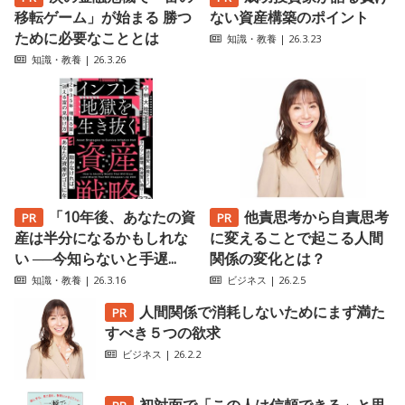
移転ゲーム」が始まる 勝つ
ない資産構築のポイント
ために必要なこととは
知識・教養
| 26.3.23
知識・教養
| 26.3.26
「10年後、あなたの資
他責思考から自責思考
産は半分になるかもしれな
に変えることで起こる人間
い ──今知らないと手遅...
関係の変化とは？
知識・教養
| 26.3.16
ビジネス
| 26.2.5
人間関係で消耗しないためにまず満た
すべき５つの欲求
ビジネス
| 26.2.2
初対面で「この人は信頼できる」と思