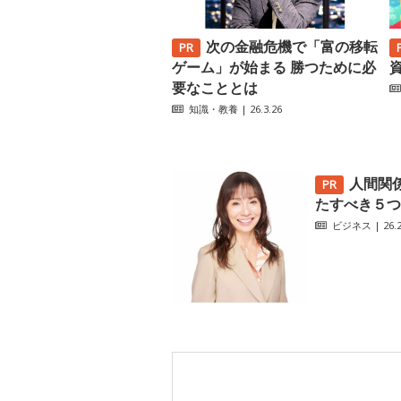
次の金融危機で「富の移転
ゲーム」が始まる 勝つために必
要なこととは
知識・教養
| 26.3.26
人間関
たすべき５つ
ビジネス
| 26.2