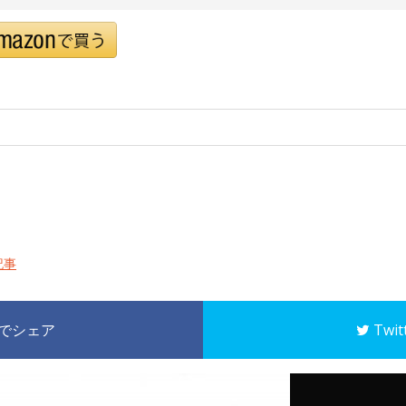
記事
k でシェア
Twi