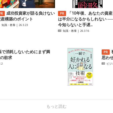
成功投資家が語る負けない
「10年後、あなたの資産
資産構築のポイント
は半分になるかもしれない ─
今知らないと手遅...
知識・教養
| 26.3.23
知識・教養
| 26.3.16
係で消耗しないためにまず満
の欲求
思わ
.2
ビジ
もっと読む