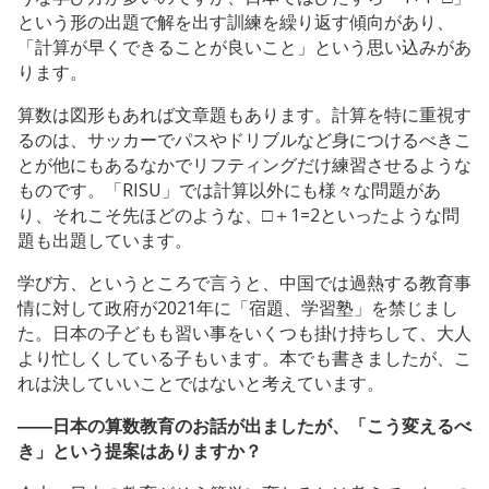
という形の出題で解を出す訓練を繰り返す傾向があり、
「計算が早くできることが良いこと」という思い込みがあ
ります。
算数は図形もあれば文章題もあります。計算を特に重視す
るのは、サッカーでパスやドリブルなど身につけるべきこ
とが他にもあるなかでリフティングだけ練習させるような
ものです。「RISU」では計算以外にも様々な問題があ
り、それこそ先ほどのような、□＋1=2といったような問
題も出題しています。
学び方、というところで言うと、中国では過熱する教育事
情に対して政府が2021年に「宿題、学習塾」を禁じまし
た。日本の子どもも習い事をいくつも掛け持ちして、大人
より忙しくしている子もいます。本でも書きましたが、こ
れは決していいことではないと考えています。
――日本の算数教育のお話が出ましたが、「こう変えるべ
き」という提案はありますか？