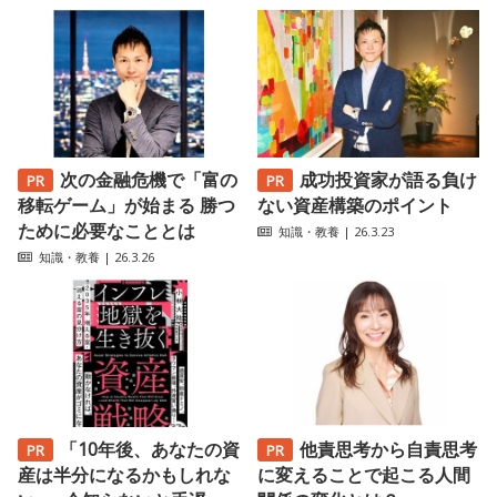
次の金融危機で「富の
成功投資家が語る負け
移転ゲーム」が始まる 勝つ
ない資産構築のポイント
ために必要なこととは
知識・教養
| 26.3.23
知識・教養
| 26.3.26
「10年後、あなたの資
他責思考から自責思考
産は半分になるかもしれな
に変えることで起こる人間