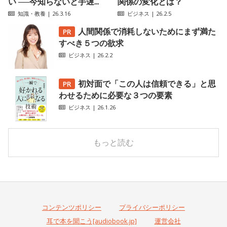
い ──今知らないと手遅...
関係の変化とは？
知識・教養
| 26.3.16
ビジネス
| 26.2.5
人間関係で消耗しないためにまず満た
すべき５つの欲求
ビジネス
| 26.2.2
初対面で「この人は信頼できる」と思
わせるために必要な３つの要素
ビジネス
| 26.1.26
もっと読む
コンテンツポリシー
プライバシーポリシー
耳で本を聞こう[audiobook.jp]
運営会社