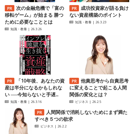
次の金融危機で「富の
成功投資家が語る負け
移転ゲーム」が始まる 勝つ
ない資産構築のポイント
ために必要なこととは
知識・教養
| 26.3.23
知識・教養
| 26.3.26
「10年後、あなたの資
他責思考から自責思考
産は半分になるかもしれな
に変えることで起こる人間
い ──今知らないと手遅...
関係の変化とは？
知識・教養
| 26.3.16
ビジネス
| 26.2.5
人間関係で消耗しないためにまず満た
すべき５つの欲求
ビジネス
| 26.2.2