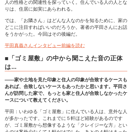
人の性格との関連性を探っていく。住んでいる人の人とな
りは、住居に如実にあらわれる。
では、「お隣さん」はどんな人なのかを知るために、家の
どこに注目すればいいのだろうか。著者の平田さんにお話
をうかがった。今回はその後編だ。
平田真義さんインタビュー前編を読む
■「ゴミ屋敷」の中から聞こえた音の正体
は…
――家や土地を見た印象と住人の印象が合致するケースも
あれば、合致しないケースもあったかと思います。平田さ
んが訪問した家で、もっとも家と住人が合致しなかったケ
ースについて教えてください。
平田：いわゆる「ゴミ屋敷」に住んでいる人は、意外な人
が多かったです。これまでに５軒ほど経験があるのです
が、ゴミ屋敷から想像するような「クレイジーな方」とい
うのは案外少なくて１軒だけでした。あとの４軒はまった