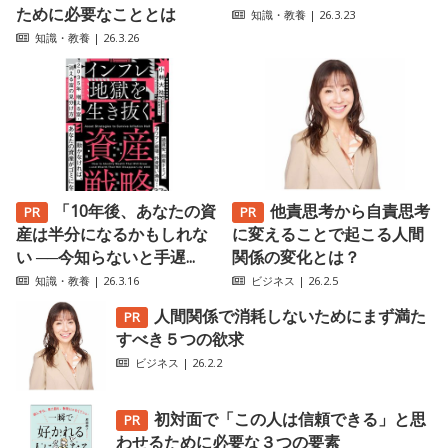
ために必要なこととは
知識・教養
| 26.3.23
知識・教養
| 26.3.26
「10年後、あなたの資
他責思考から自責思考
産は半分になるかもしれな
に変えることで起こる人間
い ──今知らないと手遅...
関係の変化とは？
知識・教養
| 26.3.16
ビジネス
| 26.2.5
人間関係で消耗しないためにまず満た
すべき５つの欲求
ビジネス
| 26.2.2
初対面で「この人は信頼できる」と思
わせるために必要な３つの要素