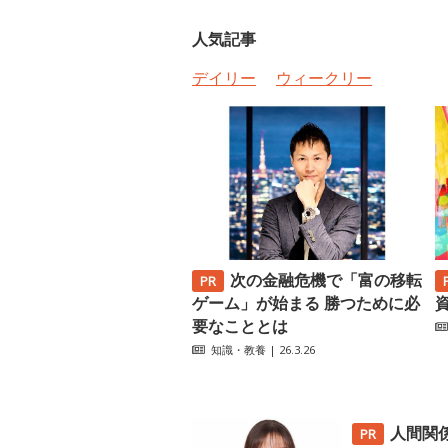
人気記事
デイリー
ウィークリー
次の金融危機で「富の移転
ゲーム」が始まる 勝つために必
要なこととは
知識・教養
| 26.3.26
人間関