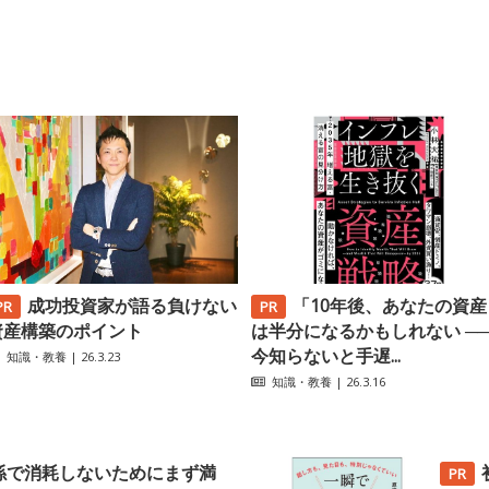
成功投資家が語る負けない
「10年後、あなたの資産
資産構築のポイント
は半分になるかもしれない ─
今知らないと手遅...
知識・教養
| 26.3.23
知識・教養
| 26.3.16
係で消耗しないためにまず満