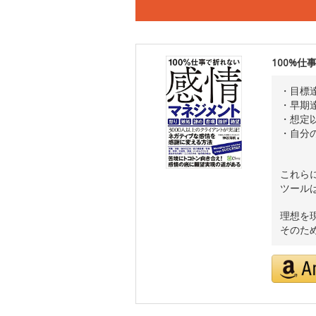
100%仕
・目標
・早期
・想定
・自分
これら
ツール
理想を
そのた