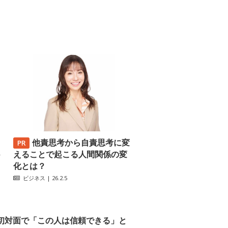
他責思考から自責思考に変
─
えることで起こる人間関係の変
化とは？
ビジネス
| 26.2.5
初対面で「この人は信頼できる」と