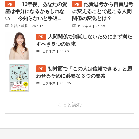
「10年後、あなたの資
他責思考から自責思考
産は半分になるかもしれな
に変えることで起こる人間
い ──今知らないと手遅...
関係の変化とは？
知識・教養
| 26.3.16
ビジネス
| 26.2.5
人間関係で消耗しないためにまず満た
すべき５つの欲求
ビジネス
| 26.2.2
初対面で「この人は信頼できる」と思
わせるために必要な３つの要素
ビジネス
| 26.1.26
もっと読む