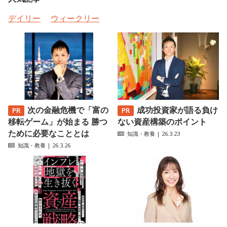
デイリー
ウィークリー
次の金融危機で「富の
成功投資家が語る負け
移転ゲーム」が始まる 勝つ
ない資産構築のポイント
ために必要なこととは
知識・教養
| 26.3.23
知識・教養
| 26.3.26