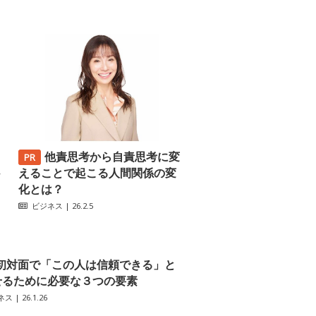
他責思考から自責思考に変
─
えることで起こる人間関係の変
化とは？
ビジネス
| 26.2.5
初対面で「この人は信頼できる」と
せるために必要な３つの要素
ネス
| 26.1.26