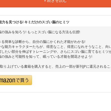
» 続きを読む
能力を見つける! キミだけのスゴい脳のヒミツ
脳の強みを知ろう! もっとスゴい脳になる方法も伝授!
きる簡単な診断から、自分の脳にかくれた才能がわかる!
かな能力キャラクターたちが、得意なこと、得意になれそうなこと、向
ばしたい部分を伸ばすトレーニングや、さらにスゴい脳に育てるヒミツ
脳の強みと可能性を知って、眠っている才能を開花させよう!
で取り上げている書籍を購入すると、売上の一部が新刊JPに還元される