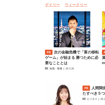
デイリー
ウィークリー
次の金融危機で「富の移転
ゲーム」が始まる 勝つために必
要なこととは
知識・教養
| 26.3.26
人間関
たすべき５つ
ビジネス
| 26.2