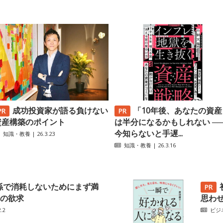
成功投資家が語る負けない
「10年後、あなたの資産
資産構築のポイント
は半分になるかもしれない ─
今知らないと手遅...
知識・教養
| 26.3.23
知識・教養
| 26.3.16
係で消耗しないためにまず満
の欲求
思わ
.2
ビジ