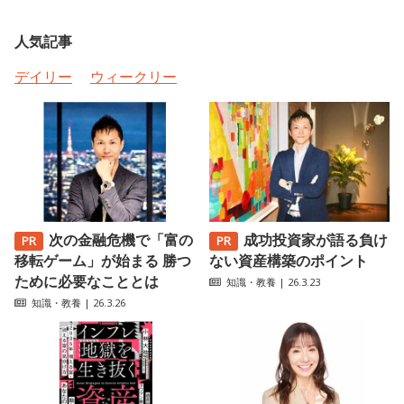
人気記事
デイリー
ウィークリー
次の金融危機で「富の
成功投資家が語る負け
移転ゲーム」が始まる 勝つ
ない資産構築のポイント
ために必要なこととは
知識・教養
| 26.3.23
知識・教養
| 26.3.26