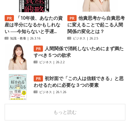
「10年後、あなたの資
他責思考から自責思考
産は半分になるかもしれな
に変えることで起こる人間
い ──今知らないと手遅...
関係の変化とは？
知識・教養
| 26.3.16
ビジネス
| 26.2.5
人間関係で消耗しないためにまず満た
すべき５つの欲求
ビジネス
| 26.2.2
初対面で「この人は信頼できる」と思
わせるために必要な３つの要素
ビジネス
| 26.1.26
もっと読む