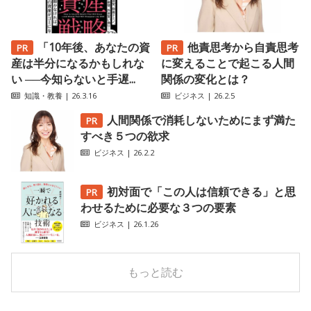
「10年後、あなたの資
他責思考から自責思考
産は半分になるかもしれな
に変えることで起こる人間
い ──今知らないと手遅...
関係の変化とは？
知識・教養
| 26.3.16
ビジネス
| 26.2.5
人間関係で消耗しないためにまず満た
すべき５つの欲求
ビジネス
| 26.2.2
初対面で「この人は信頼できる」と思
わせるために必要な３つの要素
ビジネス
| 26.1.26
もっと読む