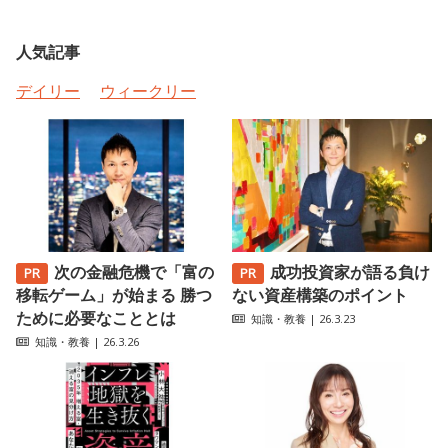
人気記事
デイリー
ウィークリー
次の金融危機で「富の
成功投資家が語る負け
移転ゲーム」が始まる 勝つ
ない資産構築のポイント
ために必要なこととは
知識・教養
| 26.3.23
知識・教養
| 26.3.26