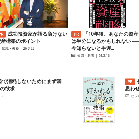
成功投資家が語る負けない
「10年後、あなたの資産
資産構築のポイント
は半分になるかもしれない ─
今知らないと手遅...
知識・教養
| 26.3.23
知識・教養
| 26.3.16
係で消耗しないためにまず満
の欲求
思わ
.2
ビジ