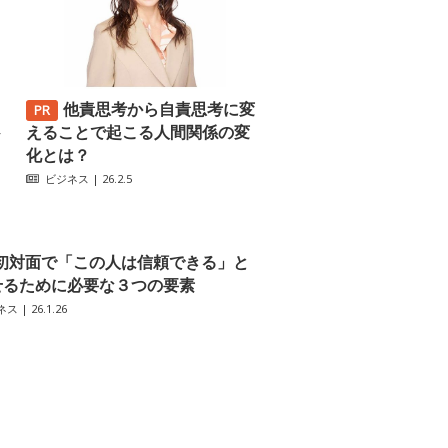
他責思考から自責思考に変
─
えることで起こる人間関係の変
化とは？
ビジネス
| 26.2.5
初対面で「この人は信頼できる」と
せるために必要な３つの要素
ネス
| 26.1.26