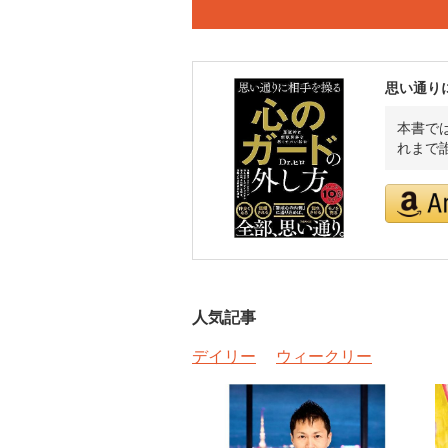
思い通り
本書では
れまで
人気記事
デイリー
ウィークリー