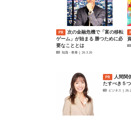
次の金融危機で「富の移転
ゲーム」が始まる 勝つために必
要なこととは
知識・教養
| 26.3.26
人間関
たすべき５つ
ビジネス
| 26.2