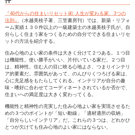
『40代からの住まいリセット術: 人生が変わる家、3つの
法則』
（水越美枝子著、三笠書房刊）では、新築・リフォ
ーム実績１３０件以上の一級建築士の水越美枝子氏が、自
分らしく住まう家をつくるための自分でできる住まいリセ
ットの方法を紹介する。
住み心地のよい家の条件は大きく分けて２つある。１つ目
は機能性。使い勝手がいい、片付いている家だ。２つ目
は、精神性。住む人の目に映る心地よさ、つまりインテリ
ア的要素だ。雰囲気があって、のんびりくつろげる家は、
心に充足感をもたらしてくれる。インテリアが自分の趣
味・嗜好に合わせてコーディネートされているか否かで、
住まいへの満足度は大きく変わってくる。
機能性と精神性の充実した住み心地よい家を実現させるた
めの３つのポイントが「短い動線」「適材適所の収納」
「自分らしいインテリア」だ。これらの３つは、どれかひ
とつが欠けても住み心地のよい家にはならない。