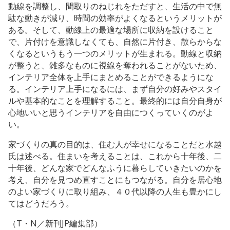
動線を調整し、間取りのねじれをただすと、生活の中で無
駄な動きが減り、時間の効率がよくなるというメリットが
ある。そして、動線上の最適な場所に収納を設けること
で、片付けを意識しなくても、自然に片付き、散らからな
くなるというもう一つのメリットが生まれる。動線と収納
が整うと、雑多なものに視線を奪われることがないため、
インテリア全体を上手にまとめることができるようにな
る。インテリア上手になるには、まず自分の好みやスタイ
ルや基本的なことを理解すること。最終的には自分自身が
心地いいと思うインテリアを自由につくっていくのがよ
い。
家づくりの真の目的は、住む人が幸せになることだと水越
氏は述べる。住まいを考えることは、これから十年後、二
十年後、どんな家でどんなふうに暮らしていきたいのかを
考え、自分を見つめ直すことにもつながる。自分を居心地
のよい家づくりに取り組み、４０代以降の人生も豊かにし
てはどうだろう。
（T・N／新刊JP編集部）