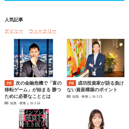
人気記事
デイリー
ウィークリー
次の金融危機で「富の
成功投資家が語る負け
移転ゲーム」が始まる 勝つ
ない資産構築のポイント
ために必要なこととは
知識・教養
| 26.3.23
知識・教養
| 26.3.26