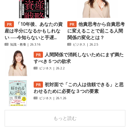
「10年後、あなたの資
他責思考から自責思考
産は半分になるかもしれな
に変えることで起こる人間
い ──今知らないと手遅...
関係の変化とは？
知識・教養
| 26.3.16
ビジネス
| 26.2.5
人間関係で消耗しないためにまず満た
すべき５つの欲求
ビジネス
| 26.2.2
初対面で「この人は信頼できる」と思
わせるために必要な３つの要素
ビジネス
| 26.1.26
もっと読む