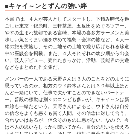
■キャイ～ンとずんの強い絆
本書では、４人が芸人としてスタートし、下積み時代を過
ごした東京・錦糸町、三軒茶屋、五反田をめぐるツアー、
やすの生まれ故郷である宮崎、本場の喜多方ラーメンと美
味しい魚とうまい酒を求めて福島・会津の旅など、４人一
緒の旅を実施し、その土地その土地で繰り広げられる珍道
中の座談会を掲載。また、４人それぞれの幼少期から出会
い、芸人デビュー、売れたきっかけ、活動、芸能界の交遊
などをまとめた作文集だ。
メンバーの一人である天野さんは３人のことをどのように
思っているのか。相方のウド鈴木さんとは３０年以上ほと
んど一緒にいて、仕事で欠かすことのできないパートナ
ー。普段の移動は別々のコンビも多いが、キャイ～ンは新
幹線も一緒だという。天野さんによると、ウドさんは自分
の信念をよくも悪くも貫く人間。その信念に対して合う、
合わないはあるが、信念そのものに悪がない。なので、今
は本人の思いをしっかり聞いてから、自分の思いを伝える
ようにしているという。そして、絶対に自分を裏切らない