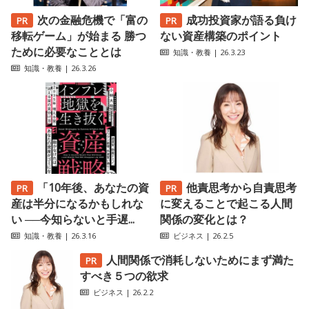
次の金融危機で「富の
成功投資家が語る負け
移転ゲーム」が始まる 勝つ
ない資産構築のポイント
ために必要なこととは
知識・教養
| 26.3.23
知識・教養
| 26.3.26
「10年後、あなたの資
他責思考から自責思考
産は半分になるかもしれな
に変えることで起こる人間
い ──今知らないと手遅...
関係の変化とは？
知識・教養
| 26.3.16
ビジネス
| 26.2.5
人間関係で消耗しないためにまず満た
すべき５つの欲求
ビジネス
| 26.2.2