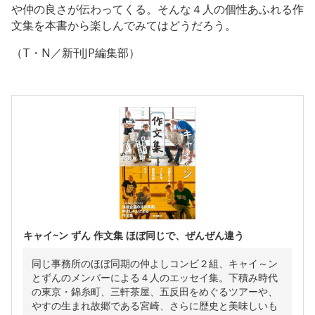
や仲の良さが伝わってくる。そんな４人の個性あふれる作
文集を本書から楽しんでみてはどうだろう。
（T・N／新刊JP編集部）
キャイ~ン ずん 作文集 ほぼ同じで、ぜんぜん違う
同じ事務所のほぼ同期の仲よしコンビ２組、キャイ～ン
とずんのメンバーによる４人のエッセイ集。下積み時代
の東京・錦糸町、三軒茶屋、五反田をめぐるツアーや、
やすの生まれ故郷である宮崎、さらに歴史と美味しいも