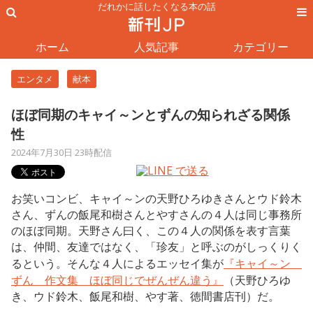
だれかに話したくなる本の話
ホーム
人気記事
カテゴリー
エンタメ
献本
ほぼ同期のキャイ～ンとずんの知られざる関係
性
2024年7月30日 23時配信
お笑いコンビ、キャイ～ンの天野ひろゆきさんとウド鈴木
さん、ずんの飯尾和樹さんとやすさんの４人は同じ事務所
のほぼ同期。天野さん曰く、この４人の関係を表す言葉
は、仲間、友達ではなく、「珍友」と呼ぶのがしっくりく
るという。そんな４人によるエッセイ集が
『キャイ～ン
ずん 作文集 ほぼ同じでぜんぜん違う』
（天野ひろゆ
き、ウド鈴木、飯尾和樹、やす著、徳間書店刊）だ。