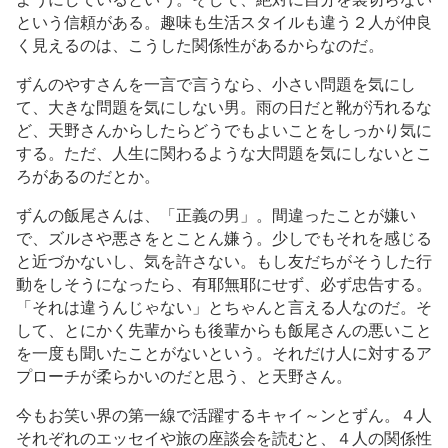
という信頼がある。趣味も生活スタイルも違う２人が仲良
く見えるのは、こうした関係性があるからなのだ。
ずんのやすさんを一言で言うなら、小さい問題を気にし
て、大きな問題を気にしない男。雨の日だと靴が汚れるな
ど、天野さんからしたらどうでもよいことをしっかり気に
する。ただ、人生に関わるような大問題を気にしないとこ
ろがあるのだとか。
ずんの飯尾さんは、「正義の男」。間違ったことが嫌い
で、ズルさや悪さをとことん嫌う。少しでもそれを感じる
と近づかないし、気を許さない。もし友だちがそうした行
動をしそうになったら、有耶無耶にせず、必ず忠告する。
「それは違うんじゃない」とちゃんと言える人なのだ。そ
して、とにかく先輩からも後輩からも飯尾さんの悪いこと
を一度も聞いたことがないという。それだけ人に対するア
プローチが柔らかいのだと思う、と天野さん。
今もお笑い界の第一線で活躍するキャイ～ンとずん。４人
それぞれのエッセイや旅の座談会を読むと、４人の関係性