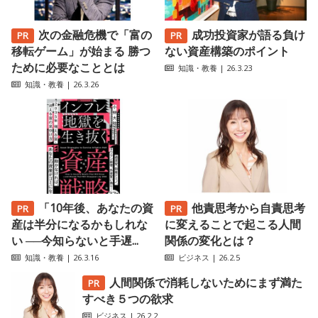
次の金融危機で「富の
成功投資家が語る負け
移転ゲーム」が始まる 勝つ
ない資産構築のポイント
ために必要なこととは
知識・教養
| 26.3.23
知識・教養
| 26.3.26
「10年後、あなたの資
他責思考から自責思考
産は半分になるかもしれな
に変えることで起こる人間
い ──今知らないと手遅...
関係の変化とは？
知識・教養
| 26.3.16
ビジネス
| 26.2.5
人間関係で消耗しないためにまず満た
すべき５つの欲求
ビジネス
| 26.2.2