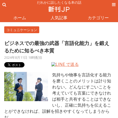
だれかに話したくなる本の話
ホーム
人気記事
カテゴリー
コミュニケーション
ビジネスでの最強の武器「言語化能力」を鍛え
るために知るべき本質
2024年8月11日 18時配信
気持ちや物事を言語化する能力
を磨くことのメリットは計り知
れない。どんなにすごいことを
考えていても言葉にできなけれ
ば相手と共有することはできな
いし、正確に気持ちを伝えるこ
とができなければ、誤解を招きやすくなってしまうから
だ。