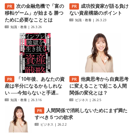
次の金融危機で「富の
成功投資家が語る負け
移転ゲーム」が始まる 勝つ
ない資産構築のポイント
ために必要なこととは
知識・教養
| 26.3.23
知識・教養
| 26.3.26
「10年後、あなたの資
他責思考から自責思考
産は半分になるかもしれな
に変えることで起こる人間
い ──今知らないと手遅...
関係の変化とは？
知識・教養
| 26.3.16
ビジネス
| 26.2.5
人間関係で消耗しないためにまず満た
すべき５つの欲求
ビジネス
| 26.2.2