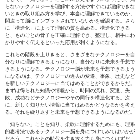
らないテクノロジーを理解する方法やすぐには理解できな
いときの取り組み方を学び、本当に理解できているのか、
間違って脳にインプットされていないかを確認する。さら
に「構造化」によって理解の質を高める。構造化できる
と、ものごとの骨子を正確に理解でき、整理し、相手にわ
かりやすく伝えるといった応用が利くようになる。
これらの階段を上りきると、さまざまなテクノロジーを自
分なりに理解できるようになり、自分なりに未来を予想で
きるようになる。テクノロジー脳が未来を予想できるよう
になるのは、テクノロジーの過去の変遷、事象、歴史など
を新しいテクノロジーに当てはめることができるからだ。
まずは得られた知識や情報から、時間の流れ、変遷、失
敗、成功などテクノロジーやその同行を構造化する。次
に、新しく知りたい情報に当てはめるかどうなるかを考え
る。それを繰り返すと未来を予想できるようになるのだ。
「知らない」ことを知り、柔軟に理解するためにも、理系
的思考法であるテクノロジー脳を身につけてみてはいかが
だろう。これからの時代を生き抜く力も身につくはずだ。