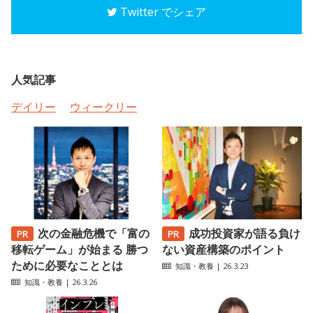
Twitter でシェア
人気記事
デイリー
ウィークリー
次の金融危機で「富の
成功投資家が語る負け
移転ゲーム」が始まる 勝つ
ない資産構築のポイント
ために必要なこととは
知識・教養
| 26.3.23
知識・教養
| 26.3.26