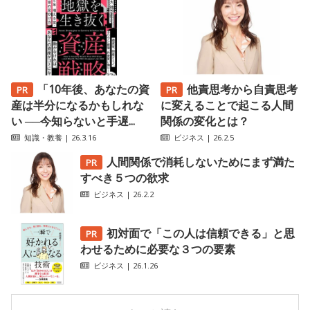
「10年後、あなたの資
他責思考から自責思考
産は半分になるかもしれな
に変えることで起こる人間
い ──今知らないと手遅...
関係の変化とは？
知識・教養
| 26.3.16
ビジネス
| 26.2.5
人間関係で消耗しないためにまず満た
すべき５つの欲求
ビジネス
| 26.2.2
初対面で「この人は信頼できる」と思
わせるために必要な３つの要素
ビジネス
| 26.1.26