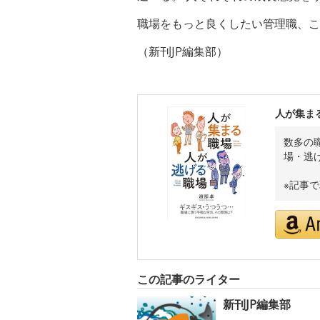
職場をもっと良くしたい管理職、こ
（新刊JP編集部）
人が集ま
数多の
場・逃
※記事
この記事のライター
新刊JP編集部