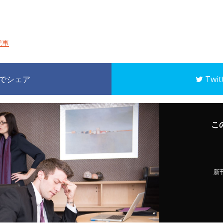
記事
k でシェア
Twi
こ
新