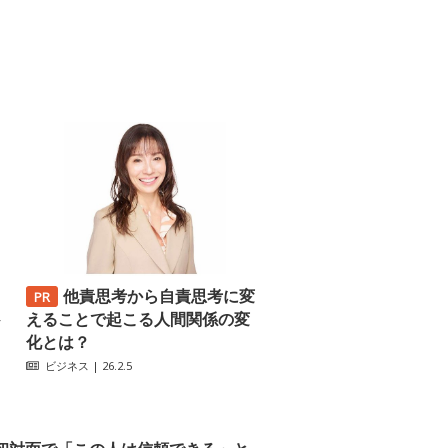
他責思考から自責思考に変
─
えることで起こる人間関係の変
化とは？
ビジネス
| 26.2.5