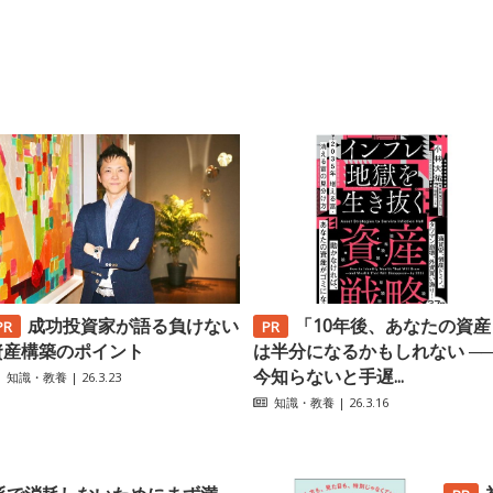
成功投資家が語る負けない
「10年後、あなたの資産
資産構築のポイント
は半分になるかもしれない ─
今知らないと手遅...
知識・教養
| 26.3.23
知識・教養
| 26.3.16