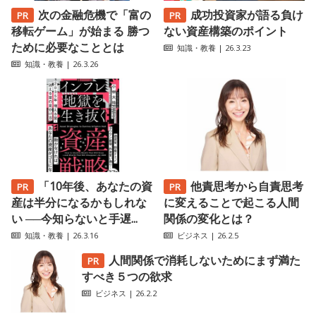
次の金融危機で「富の
成功投資家が語る負け
移転ゲーム」が始まる 勝つ
ない資産構築のポイント
ために必要なこととは
知識・教養
| 26.3.23
知識・教養
| 26.3.26
「10年後、あなたの資
他責思考から自責思考
産は半分になるかもしれな
に変えることで起こる人間
い ──今知らないと手遅...
関係の変化とは？
知識・教養
| 26.3.16
ビジネス
| 26.2.5
人間関係で消耗しないためにまず満た
すべき５つの欲求
ビジネス
| 26.2.2