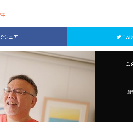
記事
k でシェア
Twi
こ
新