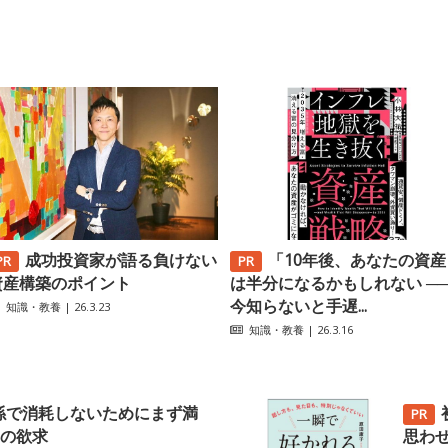
成功投資家が語る負けない
「10年後、あなたの資産
資産構築のポイント
は半分になるかもしれない ─
今知らないと手遅...
知識・教養
| 26.3.23
知識・教養
| 26.3.16
係で消耗しないためにまず満
の欲求
思わ