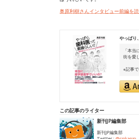
奥原利樹さんインタビュー前編を読
やっぱり
「本当
街を愛
※記事
この記事のライター
新刊JP編集部
新刊JP編集部
Twitter :
@sinkanjp