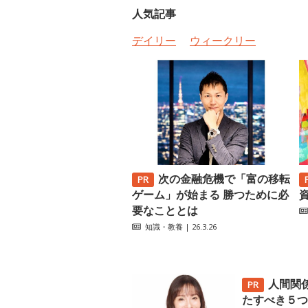
人気記事
デイリー
ウィークリー
次の金融危機で「富の移転
ゲーム」が始まる 勝つために必
要なこととは
知識・教養
| 26.3.26
人間関
たすべき５つ