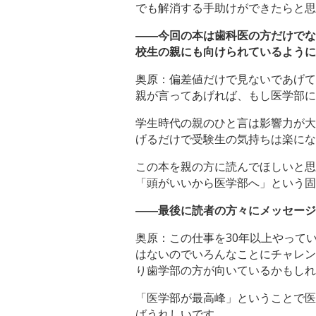
でも解消する手助けができたらと思
――今回の本は歯科医の方だけでな
校生の親にも向けられているように
奥原：偏差値だけで見ないであげて
親が言ってあげれば、もし医学部に
学生時代の親のひと言は影響力が大
げるだけで受験生の気持ちは楽にな
この本を親の方に読んでほしいと思
「頭がいいから医学部へ」という固
――最後に読者の方々にメッセージ
奥原：この仕事を30年以上やって
はないのでいろんなことにチャレン
り歯学部の方が向いているかもしれ
「医学部が最高峰」ということで医
ばうれしいです。