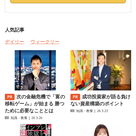
人気記事
デイリー
ウィークリー
次の金融危機で「富の
成功投資家が語る負け
移転ゲーム」が始まる 勝つ
ない資産構築のポイント
ために必要なこととは
知識・教養
| 26.3.23
知識・教養
| 26.3.26