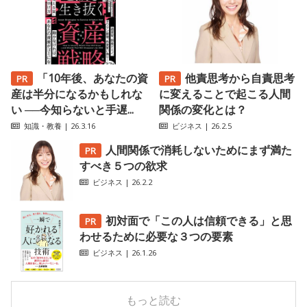
「10年後、あなたの資
他責思考から自責思考
産は半分になるかもしれな
に変えることで起こる人間
い ──今知らないと手遅...
関係の変化とは？
知識・教養
| 26.3.16
ビジネス
| 26.2.5
人間関係で消耗しないためにまず満た
すべき５つの欲求
ビジネス
| 26.2.2
初対面で「この人は信頼できる」と思
わせるために必要な３つの要素
ビジネス
| 26.1.26
もっと読む