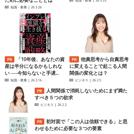
ために必要なこととは
知識・教養
| 26.3.23
知識・教養
| 26.3.26
「10年後、あなたの資
他責思考から自責思考
産は半分になるかもしれな
に変えることで起こる人間
い ──今知らないと手遅...
関係の変化とは？
知識・教養
| 26.3.16
ビジネス
| 26.2.5
人間関係で消耗しないためにまず満た
すべき５つの欲求
ビジネス
| 26.2.2
初対面で「この人は信頼できる」と思
わせるために必要な３つの要素