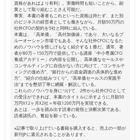
資格があればより有利）。実働時間も短いことから、副
業として取り組むことさえ可能だ。
事実、本書の著者もこれといった資格は持たず、また別
のビジネスの経営者としても働きながら、月額50万円の
社外CFOの契約を5社と同時に結んでいる。
本書は、「高単価」「高付加価値」であり、大いなるブ
ルーオーシャン市場でもある、そんな社外CFOになるた
めのノウハウを惜しげもなく紹介する１冊だ。通常、著
者が80万～150万円で提供している講座「中小専属CFO
養成アカデミー」の内容を公開し、高単価なセールスや
コンサルティングに自信がない方に向けて、“コンサルテ
ィングの進め方”、“銀行からの資金調達の具体的な進め
方”、“紹介の仕組みづくり”、“高単価セールスの実践手
法”までを懇切丁寧に網羅・解説している。
これらのノウハウを身につけて、2件から社外CFOとして
の受注ができれば、本書のタイトルに示すように月額50
万円X12ヶ月X2社＝年収1200万円を実現できる。
あとは、一歩を踏み出す読者の覚悟と決断次第である。
読者諸氏の、奮起を願っている。
※記事で取り上げている書籍を購入すると、売上の一部が
新刊JPに還元されることがあります。