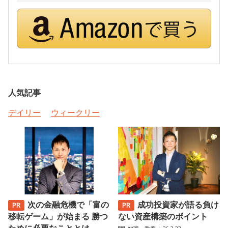
人気記事
デイリー
ウィークリー
次の金融危機で「富の
成功投資家が語る負け
移転ゲーム」が始まる 勝つ
ない資産構築のポイント