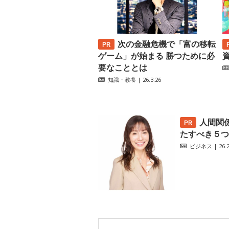
次の金融危機で「富の移転
ゲーム」が始まる 勝つために必
要なこととは
知識・教養
| 26.3.26
人間関
たすべき５つ
ビジネス
| 26.2