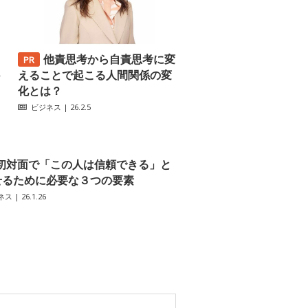
他責思考から自責思考に変
─
えることで起こる人間関係の変
化とは？
ビジネス
| 26.2.5
初対面で「この人は信頼できる」と
せるために必要な３つの要素
ネス
| 26.1.26