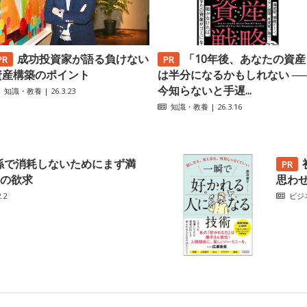
成功投資家が語る負けない
「10年後、あなたの資産
資産構築のポイント
は半分になるかもしれない ─
今知らないと手遅...
知識・教養
| 26.3.23
知識・教養
| 26.3.16
係で消耗しないためにまず満
の欲求
思わ
.2
ビジ