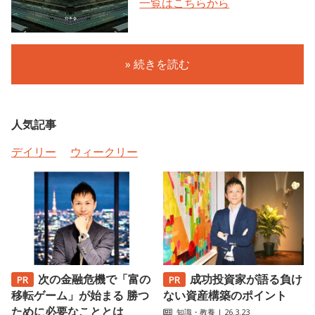
一覧はこちらから
» 続きを読む
人気記事
デイリー
ウィークリー
次の金融危機で「富の
成功投資家が語る負け
移転ゲーム」が始まる 勝つ
ない資産構築のポイント
ために必要なこととは
知識・教養
| 26.3.23