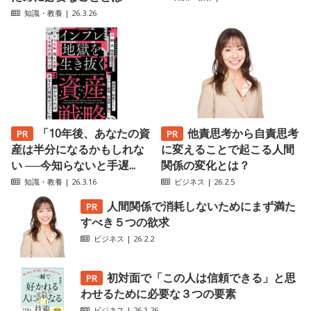
知識・教養
| 26.3.26
「10年後、あなたの資
他責思考から自責思考
産は半分になるかもしれな
に変えることで起こる人間
い ──今知らないと手遅...
関係の変化とは？
知識・教養
| 26.3.16
ビジネス
| 26.2.5
人間関係で消耗しないためにまず満た
すべき５つの欲求
ビジネス
| 26.2.2
初対面で「この人は信頼できる」と思
わせるために必要な３つの要素
ビジネス
| 26.1.26