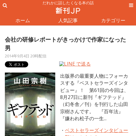
だれかに話したくなる本の話
ホーム
人気記事
カテゴリー
会社の研修レポートがきっかけで作家になった
男
2014年9月4日 20時配信
出版界の最重要人物にフォーカ
スする『ベストセラーズインタ
ビュー』！ 第61回の今回は、
8月27日に新刊『ギフテッド』
（幻冬舎／刊）を刊行した山田
宗樹さんです。 『百年法』
『嫌われ松子の一生...
・
ベストセラーズインタビュー