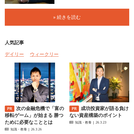
» 続きを読む
人気記事
デイリー
ウィークリー
次の金融危機で「富の
成功投資家が語る負け
移転ゲーム」が始まる 勝つ
ない資産構築のポイント
ために必要なこととは
知識・教養
| 26.3.23
知識・教養
| 26.3.26