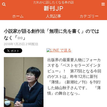
だれかに話したくなる本の話
ホーム
人気記事
カテゴリー
小説家が語る創作法「無理に先を書く」のでは
なく「○○」
2016年1月25日 21時配信
出版界の最重要人物にフォーカ
スする『ベストセラーズインタ
ビュー』！ 第77回となる今回
のゲストは、昨年12月に新刊
『薄情』（新潮社／刊）を刊行
した絲山秋子さんです。 『薄
情』の舞台となっ...