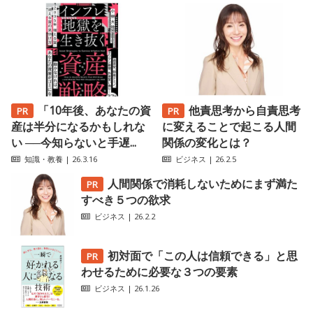
「10年後、あなたの資
他責思考から自責思考
産は半分になるかもしれな
に変えることで起こる人間
い ──今知らないと手遅...
関係の変化とは？
知識・教養
| 26.3.16
ビジネス
| 26.2.5
人間関係で消耗しないためにまず満た
すべき５つの欲求
ビジネス
| 26.2.2
初対面で「この人は信頼できる」と思
わせるために必要な３つの要素
ビジネス
| 26.1.26