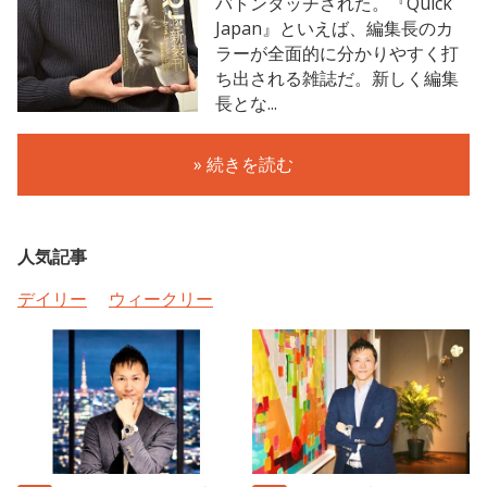
バトンタッチされた。『Quick
Japan』といえば、編集長のカ
ラーが全面的に分かりやすく打
ち出される雑誌だ。新しく編集
長とな...
» 続きを読む
人気記事
デイリー
ウィークリー