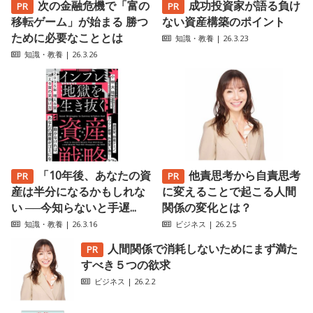
次の金融危機で「富の
成功投資家が語る負け
移転ゲーム」が始まる 勝つ
ない資産構築のポイント
ために必要なこととは
知識・教養
| 26.3.23
知識・教養
| 26.3.26
「10年後、あなたの資
他責思考から自責思考
産は半分になるかもしれな
に変えることで起こる人間
い ──今知らないと手遅...
関係の変化とは？
知識・教養
| 26.3.16
ビジネス
| 26.2.5
人間関係で消耗しないためにまず満た
すべき５つの欲求
ビジネス
| 26.2.2