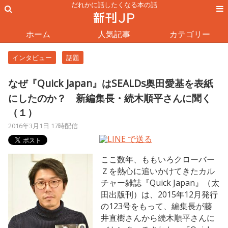
だれかに話したくなる本の話
ホーム
人気記事
カテゴリー
インタビュー
話題
なぜ『Quick Japan』はSEALDs奥田愛基を表紙
にしたのか？ 新編集長・続木順平さんに聞く
（１）
2016年3月1日 17時配信
ここ数年、ももいろクローバー
Ｚを熱心に追いかけてきたカル
チャー雑誌『Quick Japan』（太
田出版刊）は、2015年12月発行
の123号をもって、編集長が藤
井直樹さんから続木順平さんに