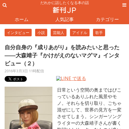
だれかに話したくなる本の話
ホーム
人気記事
カテゴリー
インタビュー
小説
芸能人
アイドル
歌手
自分自身の『成りあがり』を読みたいと思った
――大森靖子『かけがえのないマグマ』インタ
ビュー（２）
2016年3月3日 11時配信
日常という空間の奥まではびこ
っているありふれた風景やモ
ノ。それらを切り取り、ごちゃ
混ぜにして、世界の見方を一変
させてしまう。シンガーソング
ライターの大森靖子さんが書く