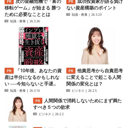
次の金融危機で「富の
成功投資家が語る負け
移転ゲーム」が始まる 勝つ
ない資産構築のポイント
ために必要なこととは
知識・教養
| 26.3.23
知識・教養
| 26.3.26
「10年後、あなたの資
他責思考から自責思考
産は半分になるかもしれな
に変えることで起こる人間
い ──今知らないと手遅...
関係の変化とは？
知識・教養
| 26.3.16
ビジネス
| 26.2.5
人間関係で消耗しないためにまず満た
すべき５つの欲求
ビジネス
| 26.2.2