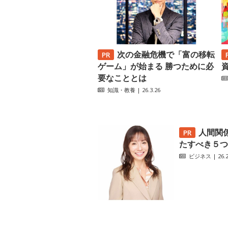
次の金融危機で「富の移転
ゲーム」が始まる 勝つために必
要なこととは
知識・教養
| 26.3.26
人間関
たすべき５つ
ビジネス
| 26.2