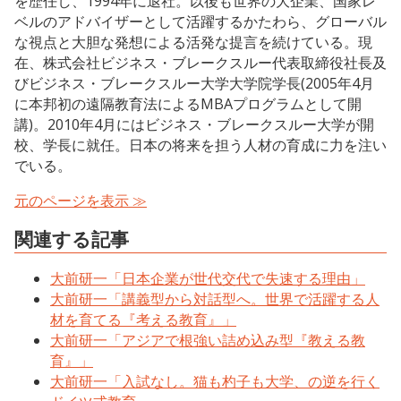
を歴任し、1994年に退社。以後も世界の大企業、国家レ
ベルのアドバイザーとして活躍するかたわら、グローバル
な視点と大胆な発想による活発な提言を続けている。現
在、株式会社ビジネス・ブレークスルー代表取締役社長及
びビジネス・ブレークスルー大学大学院学長(2005年4月
に本邦初の遠隔教育法によるMBAプログラムとして開
講)。2010年4月にはビジネス・ブレークスルー大学が開
校、学長に就任。日本の将来を担う人材の育成に力を注い
でいる。
元のページを表示 ≫
関連する記事
大前研一「日本企業が世代交代で失速する理由」
大前研一「講義型から対話型へ。世界で活躍する人
材を育てる『考える教育』」
大前研一「アジアで根強い詰め込み型『教える教
育』」
大前研一「入試なし。猫も杓子も大学、の逆を行く