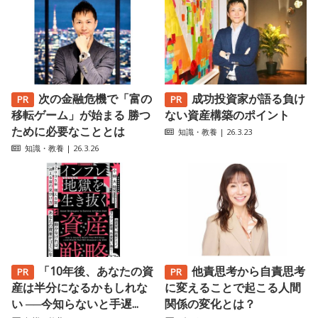
次の金融危機で「富の
成功投資家が語る負け
移転ゲーム」が始まる 勝つ
ない資産構築のポイント
ために必要なこととは
知識・教養
| 26.3.23
知識・教養
| 26.3.26
「10年後、あなたの資
他責思考から自責思考
産は半分になるかもしれな
に変えることで起こる人間
い ──今知らないと手遅...
関係の変化とは？