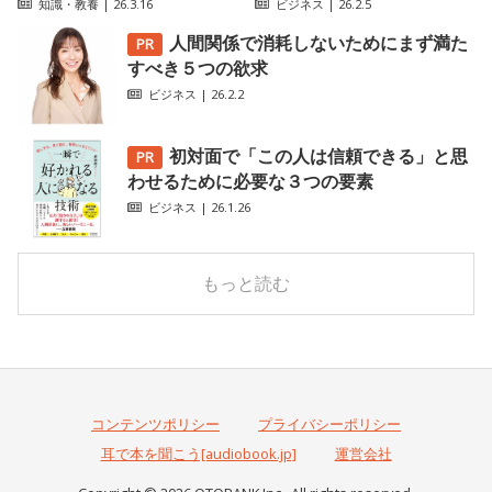
知識・教養
| 26.3.16
ビジネス
| 26.2.5
人間関係で消耗しないためにまず満た
すべき５つの欲求
ビジネス
| 26.2.2
初対面で「この人は信頼できる」と思
わせるために必要な３つの要素
ビジネス
| 26.1.26
もっと読む
コンテンツポリシー
プライバシーポリシー
耳で本を聞こう[audiobook.jp]
運営会社