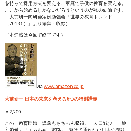
を持って採用方式を変える、家庭で子供の教育を変える。
ここから始めるしかないだろうというのが私の結論です。
（大前研一向研会定例勉強会『世界の教育トレンド
（2013.6）』より編集・収録）
（本連載は今回で終了です）
via
www.amazon.co.jp
大前研一 日本の未来を考える6つの特別講義
￥2,200
この「教育問題」講義ももちろん収録。「人口減少」「地
方消滅」「エネルギー戦略」…避けて通れない日本の問題