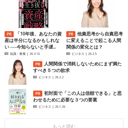
「10年後、あなたの資
他責思考から自責思考
産は半分になるかもしれな
に変えることで起こる人間
い ──今知らないと手遅...
関係の変化とは？
知識・教養
| 26.3.16
ビジネス
| 26.2.5
人間関係で消耗しないためにまず満た
すべき５つの欲求
ビジネス
| 26.2.2
初対面で「この人は信頼できる」と思
わせるために必要な３つの要素
ビジネス
| 26.1.26
もっと読む