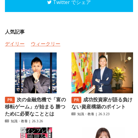
Twitter でシェア
人気記事
デイリー
ウィークリー
次の金融危機で「富の
成功投資家が語る負け
移転ゲーム」が始まる 勝つ
ない資産構築のポイント
ために必要なこととは
知識・教養
| 26.3.23
知識・教養
| 26.3.26