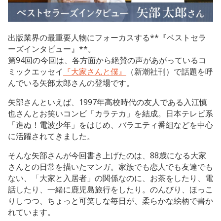
出版業界の最重要人物にフォーカスする**『ベストセラ
ーズインタビュー』**。
第94回の今回は、各方面から絶賛の声があがっているコ
ミックエッセイ
『大家さんと僕』
（新潮社刊）で話題を呼
んでいる矢部太郎さんの登場です。
矢部さんといえば、1997年高校時代の友人である入江慎
也さんとお笑いコンビ「カラテカ」を結成。日本テレビ系
「進ぬ！電波少年」をはじめ、バラエティ番組などを中心
に活躍されてきました。
そんな矢部さんが今回書き上げたのは、88歳になる大家
さんとの日常を描いたマンガ。家族でも恋人でも友達でも
ない、「大家と入居者」の関係なのに、お茶をしたり、電
話したり、一緒に鹿児島旅行をしたり。のんびり、ほっこ
りしつつ、ちょっと可笑しな毎日が、柔らかな絵柄で書か
れています。