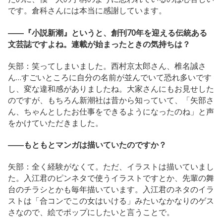
です。倉科さんには本当に感謝しています。
――『小説新潮』というと、創刊70年を迎える伝統ある
文芸誌ですよね。連載が始まったときの気持ちは？
矢部：笑ってしまいました。西村京太郎さん、椎名誠さ
ん…すごいところに自分の名前が並んでいて恐れ多いです
し、変な違和感がありましたね。大家さんにもお見せした
のですが、もちろん新潮社は昔から知っていて、「矢部さ
ん、ちゃんとしたお仕事をできるようになったのね」と声
をかけていただきました。
――もともとマンガは描いていたのですか？
矢部：全く経験がなくて。ただ、イラストは描いていまし
た。入江君のピンネタで使うイラストですとか、先輩の舞
台のチラシとかも毎年描いています。入江君のネタのイラ
ストは「合コンでこの女はいける」みたいなかなりのゲス
さなので、絵でポップにしたいと言うことで。