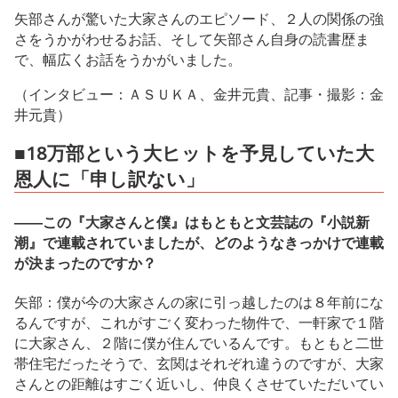
矢部さんが驚いた大家さんのエピソード、２人の関係の強
さをうかがわせるお話、そして矢部さん自身の読書歴ま
で、幅広くお話をうかがいました。
（インタビュー：ＡＳＵＫＡ、金井元貴、記事・撮影：金
井元貴）
■18万部という大ヒットを予見していた大
恩人に「申し訳ない」
――この『大家さんと僕』はもともと文芸誌の『小説新
潮』で連載されていましたが、どのようなきっかけで連載
が決まったのですか？
矢部：僕が今の大家さんの家に引っ越したのは８年前にな
るんですが、これがすごく変わった物件で、一軒家で１階
に大家さん、２階に僕が住んでいるんです。もともと二世
帯住宅だったそうで、玄関はそれぞれ違うのですが、大家
さんとの距離はすごく近いし、仲良くさせていただいてい