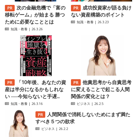
次の金融危機で「富の
成功投資家が語る負け
移転ゲーム」が始まる 勝つ
ない資産構築のポイント
ために必要なこととは
知識・教養
| 26.3.23
知識・教養
| 26.3.26
「10年後、あなたの資
他責思考から自責思考
産は半分になるかもしれな
に変えることで起こる人間
い ──今知らないと手遅...
関係の変化とは？
知識・教養
| 26.3.16
ビジネス
| 26.2.5
人間関係で消耗しないためにまず満た
すべき５つの欲求
ビジネス
| 26.2.2