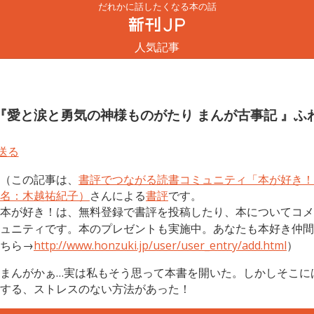
だれかに話したくなる本の話
人気記事
愛と涙と勇気の神様ものがたり まんが古事記 』ふ
（この記事は、
書評でつながる読書コミュニティ「本が好き！
名：木越祐紀子）
さんによる
書評
です。
本が好き！は、無料登録で書評を投稿したり、本についてコメ
ュニティです。本のプレゼントも実施中。あなたも本好き仲間
ちら→
http://www.honzuki.jp/user/user_entry/add.html
）
まんがかぁ…実は私もそう思って本書を開いた。しかしそこに
する、ストレスのない方法があった！