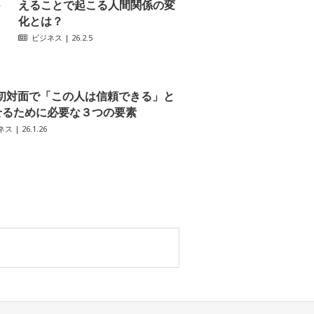
─
えることで起こる人間関係の変
化とは？
ビジネス
| 26.2.5
初対面で「この人は信頼できる」と
せるために必要な３つの要素
ネス
| 26.1.26