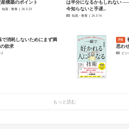
資産構築のポイント
は半分になるかもしれない ─
今知らないと手遅...
知識・教養
| 26.3.23
知識・教養
| 26.3.16
係で消耗しないためにまず満
の欲求
思わ
.2
ビジ
もっと読む