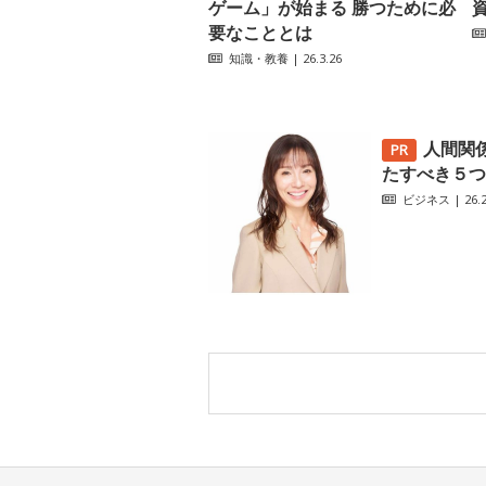
ゲーム」が始まる 勝つために必
要なこととは
知識・教養
| 26.3.26
人間関
たすべき５つ
ビジネス
| 26.2