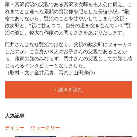
家・宮沢賢治の父親である宮沢政次郎を主人公に据え、こ
れまでとは違った素顔の賢治像を照らした長編小説。“厳
格でありながら、賢治のことを甘やかしてしまう”父親・
政次郎と、“親に甘えつつ、自分の道を突き進んでいく”賢
治の姿は、偉大な作家の人間くささをあぶりだします。
門井さんはなぜ賢治ではなく、父親の政次郎にフォーカス
したのか。ご自身が３人のお子さんの父親であることか
ら、作家の顔のみならず、門井さんの父親としての顔も感
じられるインタビューとなりました。
（取材・文／金井元貴、写真／山田洋介）
» 続きを読む
人気記事
デイリー
ウィークリー