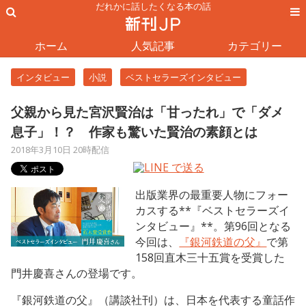
だれかに話したくなる本の話
ホーム
人気記事
カテゴリー
インタビュー
小説
ベストセラーズインタビュー
父親から見た宮沢賢治は「甘ったれ」で「ダメ
息子」！？ 作家も驚いた賢治の素顔とは
2018年3月10日 20時配信
出版業界の最重要人物にフォー
カスする**『ベストセラーズイ
ンタビュー』**。第96回となる
今回は、
『銀河鉄道の父』
で第
158回直木三十五賞を受賞した
門井慶喜さんの登場です。
『銀河鉄道の父』（講談社刊）は、日本を代表する童話作