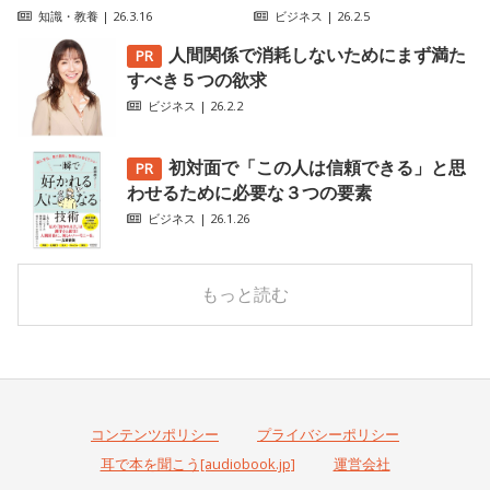
知識・教養
| 26.3.16
ビジネス
| 26.2.5
人間関係で消耗しないためにまず満た
すべき５つの欲求
ビジネス
| 26.2.2
初対面で「この人は信頼できる」と思
わせるために必要な３つの要素
ビジネス
| 26.1.26
もっと読む
コンテンツポリシー
プライバシーポリシー
耳で本を聞こう[audiobook.jp]
運営会社