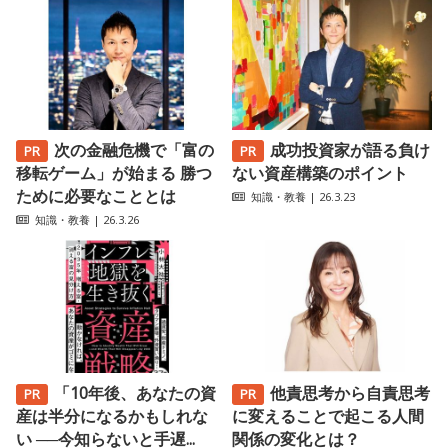
次の金融危機で「富の
成功投資家が語る負け
移転ゲーム」が始まる 勝つ
ない資産構築のポイント
ために必要なこととは
知識・教養
| 26.3.23
知識・教養
| 26.3.26
「10年後、あなたの資
他責思考から自責思考
産は半分になるかもしれな
に変えることで起こる人間
い ──今知らないと手遅...
関係の変化とは？