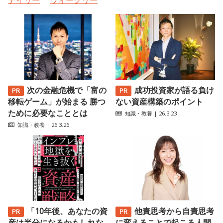
デイリー
ウィークリー
次の金融危機で「富の
成功投資家が語る負け
移転ゲーム」が始まる 勝つ
ない資産構築のポイント
ために必要なこととは
知識・教養
| 26.3.23
知識・教養
| 26.3.26
「10年後、あなたの資
他責思考から自責思考
産は半分になるかもしれな
に変えることで起こる人間