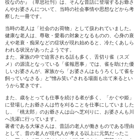
役なのか』（草思社刊）は、そんな昔話に登場するお爺さ
んやお婆さんについて、当時の社会事情や思想などから考
察した一冊です。
当時の老人は「社会のお荷物」として扱われていました。
健康な老人は、尊敬・愛着の対象となるものの、心身の衰
えや老衰・痴呆などの症状が現れ始めると、冷たくあしら
われる状況があったようです。
また、家族の中で迫害される話も多く、舌切り雀（スズ
メ）の源流となっている「雀報恩事」では、雀を助けた優
しいお婆さんが、家族から「お婆さんはもうろくして雀を
飼っていなさる」と“憎み笑い”される場面も出て来るとい
うから驚きです。
また、歳をとっても仕事を続ける者が多く、「かぐや姫」
に登場したお爺さんは竹を刈ることを仕事にしていました
し、「桃太郎」のお爺さんは山へ芝刈りに、お婆さんも川
へ洗濯に行っています。
著者である大塚さんは、昔話の老人が働きものである理由
として、昔の老人が現代人が考える以上に元気だったこ