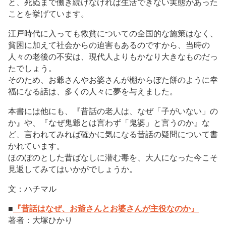
と、死ぬまで働き続けなければ生活できない実態があった
ことを挙げています。
江戸時代に入っても救貧についての全国的な施策はなく、
貧困に加えて社会からの迫害もあるのですから、当時の
人々の老後の不安は、現代人よりもかなり大きなものだっ
たでしょう。
そのため、お爺さんやお婆さんが棚からぼた餅のように幸
福になる話は、多くの人々に夢を与えました。
本書には他にも、『昔話の老人は、なぜ「子がいない」の
か』や、『なぜ鬼爺とは言わず「鬼婆」と言うのか』な
ど、言われてみれば確かに気になる昔話の疑問について書
かれています。
ほのぼのとした昔ばなしに潜む毒を、大人になった今こそ
見返してみてはいかがでしょうか。
文：ハチマル
■
『昔話はなぜ、お爺さんとお婆さんが主役なのか』
著者：大塚ひかり