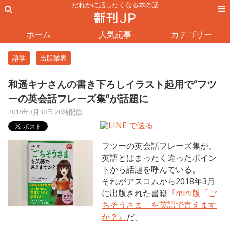
だれかに話したくなる本の話
ホーム
人気記事
カテゴリー
語学
出版業界
和遥キナさんの書き下ろしイラスト起用で“フツ
ーの英会話フレーズ集”が話題に
2018年3月30日 20時配信
フツーの英会話フレーズ集が、
英語とはまったく違ったポイン
トから話題を呼んでいる。
それがアスコムから2018年3月
に出版された書籍
『mini版「ご
ちそうさま」を英語で言えます
か？』
だ。