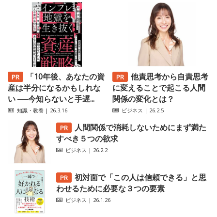
「10年後、あなたの資
他責思考から自責思考
産は半分になるかもしれな
に変えることで起こる人間
い ──今知らないと手遅...
関係の変化とは？
知識・教養
| 26.3.16
ビジネス
| 26.2.5
人間関係で消耗しないためにまず満た
すべき５つの欲求
ビジネス
| 26.2.2
初対面で「この人は信頼できる」と思
わせるために必要な３つの要素
ビジネス
| 26.1.26