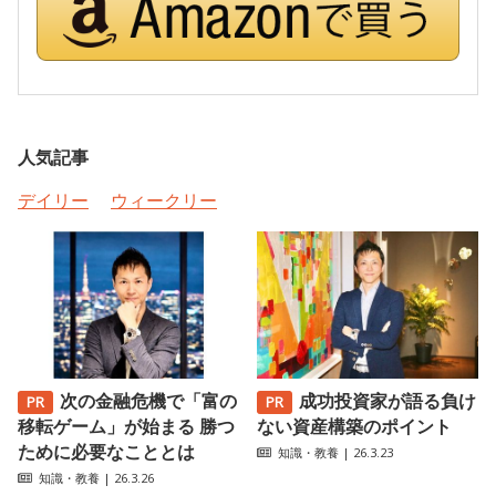
人気記事
デイリー
ウィークリー
次の金融危機で「富の
成功投資家が語る負け
移転ゲーム」が始まる 勝つ
ない資産構築のポイント
ために必要なこととは
知識・教養
| 26.3.23
知識・教養
| 26.3.26