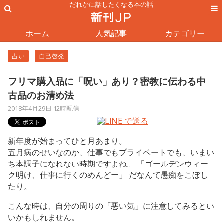
だれかに話したくなる本の話
ホーム
人気記事
カテゴリー
占い
自己啓発
フリマ購入品に「呪い」あり？密教に伝わる中
古品のお清め法
2018年4月29日 12時配信
新年度が始まってひと月あまり。
五月病のせいなのか、仕事でもプライベートでも、いまい
ち本調子になれない時期ですよね。 「ゴールデンウィー
ク明け、仕事に行くのめんどー」 だなんて愚痴をこぼし
たり。
こんな時は、自分の周りの「悪い気」に注意してみるとい
いかもしれません。