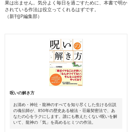
果は出ません。気分よく毎日を過ごすために、本書で明か
されている作法は役立ってくれるはずです。
（新刊JP編集部）
呪いの解き方
お清め・神社・龍神のすべてを知り尽くした生ける伝説
の魂伝師が、850年の歴史ある秘法・荘厳契密法で、あ
なたの心をラクにします。誰にも教えたくない!呪いを解
いて、龍神の「気」を高めるヒミツの作法。