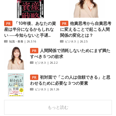
「10年後、あなたの資
他責思考から自責思考
産は半分になるかもしれな
に変えることで起こる人間
い ──今知らないと手遅...
関係の変化とは？
知識・教養
| 26.3.16
ビジネス
| 26.2.5
人間関係で消耗しないためにまず満た
すべき５つの欲求
ビジネス
| 26.2.2
初対面で「この人は信頼できる」と思
わせるために必要な３つの要素
ビジネス
| 26.1.26
もっと読む