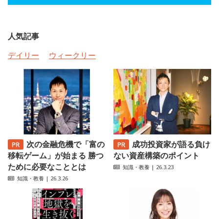
人気記事
デイリー
ウィークリー
次の金融危機で「富の
成功投資家が語る負け
移転ゲーム」が始まる 勝つ
ない資産構築のポイント
ために必要なこととは
知識・教養
| 26.3.23
知識・教養
| 26.3.26