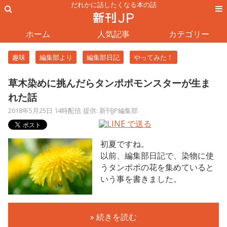
だれかに話したくなる本の話
ホーム
人気記事
カテゴリー
趣味
編集部より
編集部日記
やってみた！
草木染めに挑んだらタンポポモンスターが生ま
れた話
2018年5月25日 14時配信
提供: 新刊JP編集部
初夏ですね。
以前、編集部日記で、染物に使
うタンポポの花を集めていると
いう事を書きました。
» 続きを読む