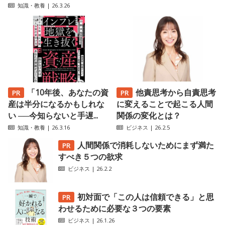
知識・教養
| 26.3.26
「10年後、あなたの資
他責思考から自責思考
産は半分になるかもしれな
に変えることで起こる人間
い ──今知らないと手遅...
関係の変化とは？
知識・教養
| 26.3.16
ビジネス
| 26.2.5
人間関係で消耗しないためにまず満た
すべき５つの欲求
ビジネス
| 26.2.2
初対面で「この人は信頼できる」と思
わせるために必要な３つの要素
ビジネス
| 26.1.26