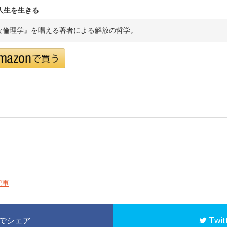
人生を生きる
な倫理学』を唱える著者による解放の哲学。
記事
k でシェア
Twi