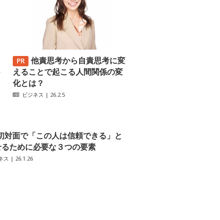
他責思考から自責思考に変
─
えることで起こる人間関係の変
化とは？
ビジネス
| 26.2.5
初対面で「この人は信頼できる」と
せるために必要な３つの要素
ネス
| 26.1.26