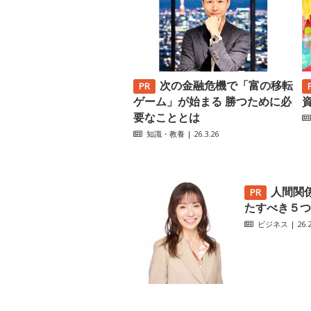
次の金融危機で「富の移転
ゲーム」が始まる 勝つために必
要なこととは
知識・教養
| 26.3.26
人間関
たすべき５つ
ビジネス
| 26.2