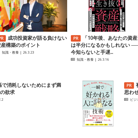
成功投資家が語る負けない
「10年後、あなたの資産
資産構築のポイント
は半分になるかもしれない ─
今知らないと手遅...
知識・教養
| 26.3.23
知識・教養
| 26.3.16
係で消耗しないためにまず満
の欲求
思わ
.2
ビジ